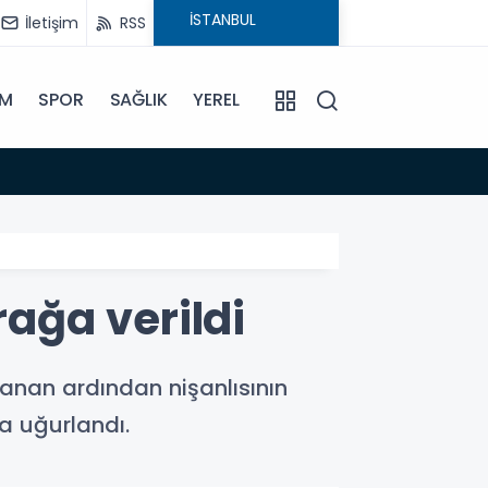
İletişim
RSS
İM
SPOR
SAĞLIK
YEREL
14:17
Mersin 
rağa verildi
alanan ardından nişanlısının
a uğurlandı.