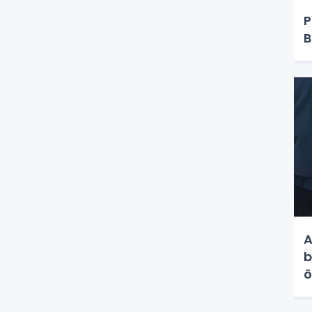
P
B
A
b
ö