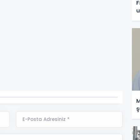
F
u
M
ş
E-Posta Adresiniz *