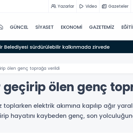
Yazarlar
Video
Gazeteler
GÜNCEL
SİYASET
EKONOMİ
GAZETEMİZ
EĞİT
r Belediyesi sürdürülebilir kalkınmada zirvede
irip ölen genç toprağa verildi
r geçirip ölen genç top
iz toplarken elektrik akımına kapılıp ağır yar
irip hayatını kaybeden genç, son yolculuğun