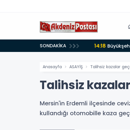
14:18
SONDAKİKA
Büyükşehi
Anasayfa
ASAYİŞ
Talihsiz kazalar geç
Talihsiz kazala
Mersin'in Erdemli ilçesinde cev
kullandığı otomobille kaza geç