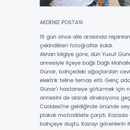
AKDENİZ POSTASI
15 gün önce aile arasında nişanlan
çekindikleri fotoğraflar kaldı.
Alınan bilgiye göre, dün Yusuf Günar
annesiyle ilçeye bağlı Dağlı Mahall
Günar, bahçedeki ağaçlardan cevi
elektrik teline temas etti. Genç ad
Günar'ı hastaneye götürmek için ni
annesini de alarak direksiyona geçti
Caddesi'ne geldiğinde önünde seyr
plakalı motosiklete çarptı. Kazada
bahçeye düştü. Kazayı görenlerin ih