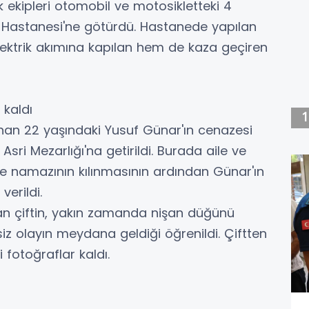
k ekipleri otomobil ve motosikletteki 4
t Hastanesi'ne götürdü. Hastanede yapılan
trik akımına kapılan hem de kaza geçiren
 kaldı
an 22 yaşındaki Yusuf Günar'ın cenazesi
sri Mezarlığı'na getirildi. Burada aile ve
aze namazının kılınmasının ardından Günar'ın
erildi.
pan çiftin, yakın zamanda nişan düğünü
iz olayın meydana geldiği öğrenildi. Çiftten
 fotoğraflar kaldı.