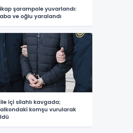
ikap şarampole yuvarlandı:
aba ve oğlu yaralandı
ile içi silahlı kavgada;
alkondaki komşu vurularak
ldü