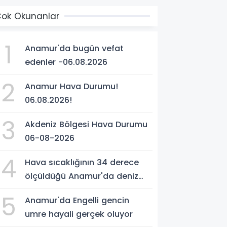
ok Okunanlar
1
Anamur'da bugün vefat
edenler -06.08.2026
2
Anamur Hava Durumu!
06.08.2026!
3
Akdeniz Bölgesi Hava Durumu
06-08-2026
4
Hava sıcaklığının 34 derece
ölçüldüğü Anamur'da deniz
suyu sıcaklığı 30 dereceyi
5
Anamur'da Engelli gencin
gördü
umre hayali gerçek oluyor