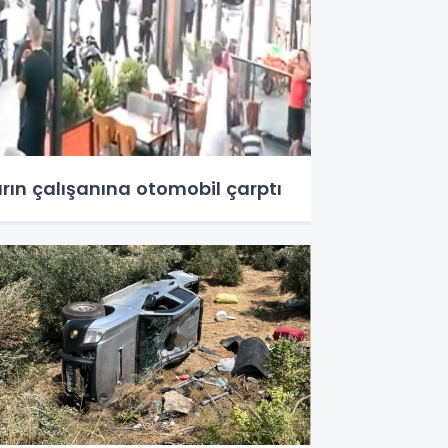
ırın çalışanına otomobil çarptı