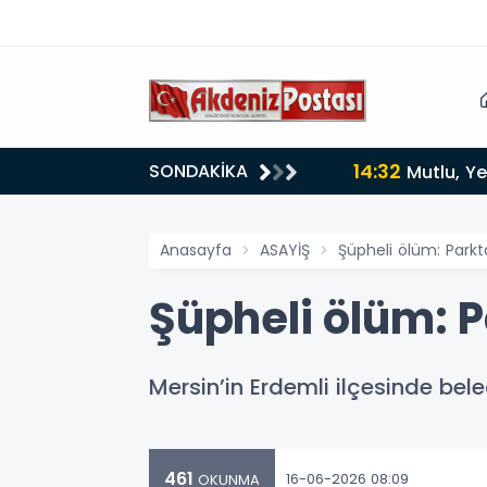
14:32
SONDAKİKA
Mutlu, Ye
Anasayfa
ASAYİŞ
Şüpheli ölüm: Park
Şüpheli ölüm: 
Mersin’in Erdemli ilçesinde bel
461
16-06-2026 08:09
OKUNMA