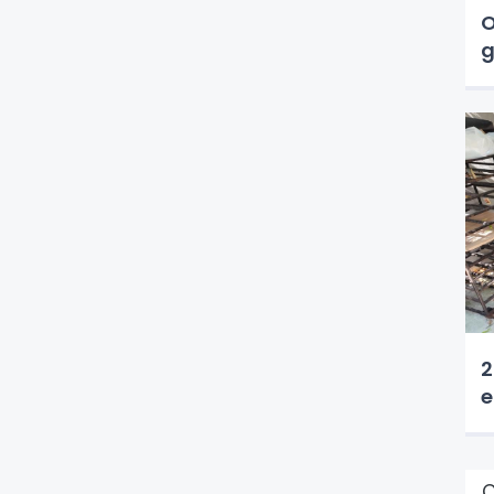
O
g
2
e
Ç