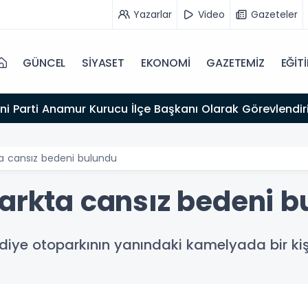
Yazarlar
Video
Gazeteler
GÜNCEL
SİYASET
EKONOMİ
GAZETEMİZ
EĞİT
ni Parti Anamur Kurucu İlçe Başkanı Olarak Görevlendiri
ta cansız bedeni bulundu
Parkta cansız bedeni 
ediye otoparkının yanındaki kamelyada bir ki