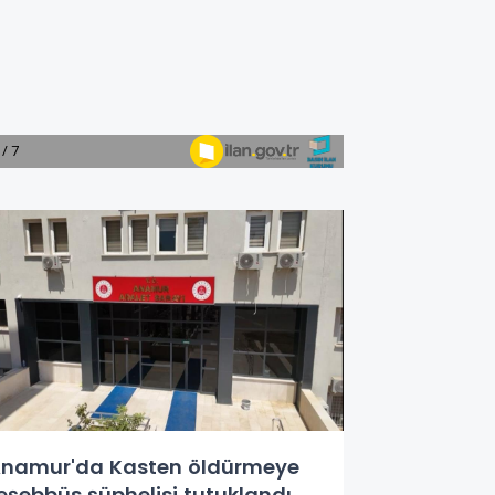
namur'da Kasten öldürmeye
eşebbüs şüphelisi tutuklandı