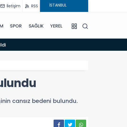
İletişim
RSS
İM
SPOR
SAĞLIK
YEREL
14:12
ldi
Anamur
bulundu
şinin cansız bedeni bulundu.