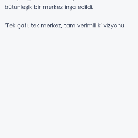
bütünleşik bir merkez inşa edildi.
‘Tek çatı, tek merkez, tam verimlilik’ vizyonu
Yaklaşık 2 bin metrekarelik idari bina ile
yaklaşık 2 bin 100 metrekarelik iş makinesi ve
araç garajı alanından oluşan yerleşke, Yol
Yapım, Bakım ve Onarım Dairesi Başkanlığının
operasyonel merkezi olarak hizmet verecek.
Yol yapımına ilişkin planlama, koordinasyon ve
saha yönetimi bu merkezden yürütülecek.
Yeni yerleşke ile birlikte asfalt şantiyesi ve
Kalite Kontrol Şube Müdürlüğü laboratuvarının
ve Asfalt Plent Tesisinin de aynı bölgede
konumlandırılmasıyla tüm teknik birimler tek
lokasyonda toplandı. Böylece asfalt üretimi,