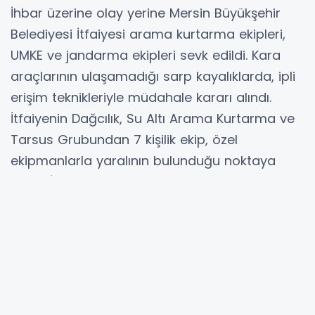
İhbar üzerine olay yerine Mersin Büyükşehir
Belediyesi İtfaiyesi arama kurtarma ekipleri,
UMKE ve jandarma ekipleri sevk edildi. Kara
araçlarının ulaşamadığı sarp kayalıklarda, ipli
erişim teknikleriyle müdahale kararı alındı.
İtfaiyenin Dağcılık, Su Altı Arama Kurtarma ve
Tarsus Grubundan 7 kişilik ekip, özel
ekipmanlarla yaralının bulunduğu noktaya
ulaştı. İlk müdahalesi yapılan Mehmet Ergan,
'sked sedye' adı verilen özel kurtarma
sedyesine alınarak sabitlendi.
Ardından yaklaşık 1 kilometrelik dik arazide
kurulan makara sistemleriyle sedye yukarı
taşındı. Yaklaşık 4 saat süren operasyonun
ardından Ergan, güvenli şekilde sağlık