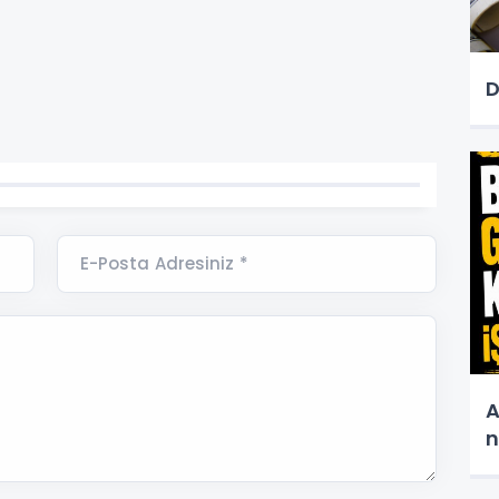
D
E-Posta Adresiniz *
A
n