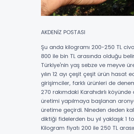
AKDENİZ POSTASI
Şu anda kilogramı 200-250 TL civa
800 ile bin TL arasında olduğu belirt
Türkiye'nin yaş sebze ve meyve ür
yılın 12 ayı çeşit çeşit ürün hasat 
girişimciler, farklı ürünleri de den
270 rakımdaki Karahıdırlı köyünde d
üretimi yapılmaya başlanan aronya 
üretime geçirdi. Nineden deden kala
diktiği fidelerden bu yıl yaklaşık 1 t
Kilogram fiyatı 200 ile 250 TL ara