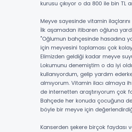
kurusu çıkıyor o da 800 ile bin TL a
Meyve sayesinde vitamin ilaçlarını 
İlk aşamadan itibaren oğluna yard
"Oğlumun bahçesinde hasadına yar
için meyvesini toplaması çok kolay
Elimizden geldiği kadar meyve suy
Lokumunu denemiştim o da iyi oldu. 
kullanıyordum, gelip yardım ederk
almıyorum. Vitamin ilacı almaya i
de internetten araştırıyorum çok f
Bahçede her konuda çocuğuna des
böyle bir meyve için değerlendirdiği
Kanserden şekere birçok faydası v