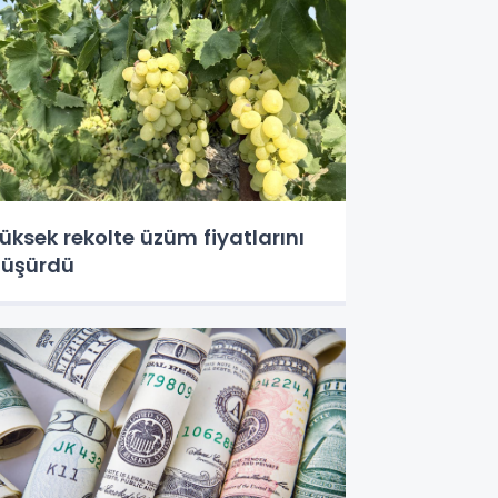
üksek rekolte üzüm fiyatlarını
üşürdü