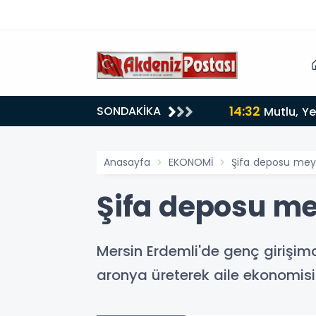
14:32
SONDAKİKA
Mutlu, Ye
Anasayfa
EKONOMİ
Şifa deposu meyv
Şifa deposu me
Mersin Erdemli'de genç girişim
aronya üreterek aile ekonomisi