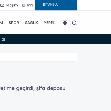
İletişim
RSS
İM
SPOR
SAĞLIK
YEREL
14:12
ldi
Anamur
etime geçirdi, şifa deposu