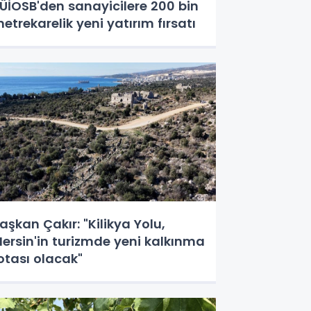
ÜİOSB'den sanayicilere 200 bin
etrekarelik yeni yatırım fırsatı
aşkan Çakır: "Kilikya Yolu,
ersin'in turizmde yeni kalkınma
otası olacak"