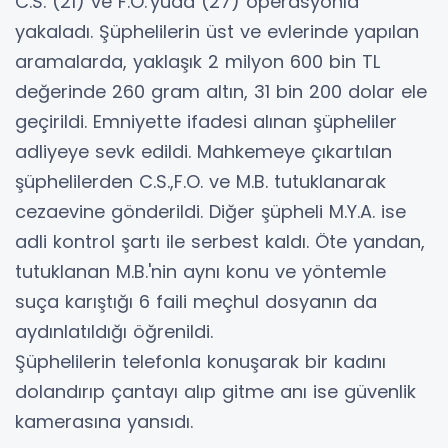
C.S. (21) ve F.O.'yuda (27) operasyonla
yakaladı. Şüphelilerin üst ve evlerinde yapılan
aramalarda, yaklaşık 2 milyon 600 bin TL
değerinde 260 gram altın, 31 bin 200 dolar ele
geçirildi. Emniyette ifadesi alınan şüpheliler
adliyeye sevk edildi. Mahkemeye çıkartılan
şüphelilerden C.S.,F.O. ve M.B. tutuklanarak
cezaevine gönderildi. Diğer şüpheli M.Y.A. ise
adli kontrol şartı ile serbest kaldı. Öte yandan,
tutuklanan M.B.'nin aynı konu ve yöntemle
suça karıştığı 6 faili meçhul dosyanın da
aydınlatıldığı öğrenildi.
Şüphelilerin telefonla konuşarak bir kadını
dolandırıp çantayı alıp gitme anı ise güvenlik
kamerasına yansıdı.