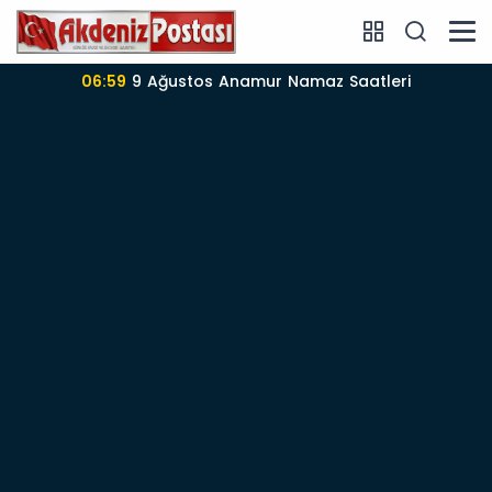
06:57
Anamur’da 09-08-2026 nöbetçi Eczane