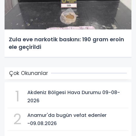
Zula eve narkotik baskını: 190 gram eroin
ele geçirildi
Çok Okunanlar
1
Akdeniz Bölgesi Hava Durumu 09-08-
2026
2
Anamur'da bugün vefat edenler
-09.08.2026