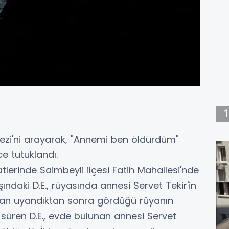
kezi'ni arayarak, "Annemi ben öldürdüm"
e tutuklandı.
atlerinde Saimbeyli ilçesi Fatih Mahallesi'nde
ndaki D.E., rüyasında annesi Servet Tekir'in
an uyandıktan sonra gördüğü rüyanın
e süren D.E., evde bulunan annesi Servet