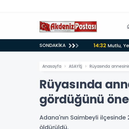
14:32
SONDAKİKA
Mutlu, Ye
Anasayfa
ASAYİŞ
Rüyasında annesini
Rüyasında ann
gördüğünü öne 
Adana'nın Saimbeyli ilçesinde 2
öldürüldü.