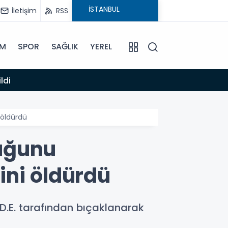
İletişim
RSS
İM
SPOR
SAĞLIK
YEREL
14:12
ldi
Anamur
 öldürdü
uğunu
ini öldürdü
 D.E. tarafından bıçaklanarak