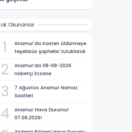
ok Okunanlar
1
Anamur'da Kasten öldürmeye
teşebbüs şüphelisi tutuklandı
2
Anamur’da 08-08-2026
nöbetçi Eczane
3
7 Ağustos Anamur Namaz
Saatleri
4
Anamur Hava Durumu!
07.08.2026!
Akdeniz Bölgesi Hava Durumu