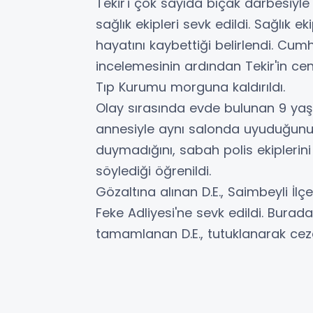
Tekir'i çok sayıda bıçak darbesiyle
sağlık ekipleri sevk edildi. Sağlık ek
hayatını kaybettiği belirlendi. Cumh
incelemesinin ardından Tekir'in ce
Tıp Kurumu morguna kaldırıldı.
Olay sırasında evde bulunan 9 yaşı
annesiyle aynı salonda uyuduğunu
duymadığını, sabah polis ekipleri
söylediği öğrenildi.
Gözaltına alınan D.E., Saimbeyli İlç
Feke Adliyesi'ne sevk edildi. Burad
tamamlanan D.E., tutuklanarak ceza