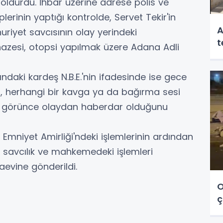
 öldürdü. İhbar üzerine adrese polis ve
iplerinin yaptığı kontrolde, Servet Tekir'in
A
uriyet savcısının olay yerindeki
t
nazesi, otopsi yapılmak üzere Adana Adli
ndaki kardeş N.B.E.'nin ifadesinde ise gece
, herhangi bir kavga ya da bağırma sesi
ni görünce olaydan haberdar olduğunu
e Emniyet Amirliği'ndeki işlemlerinin ardından
a savcılık ve mahkemedeki işlemleri
evine gönderildi.
O
ç