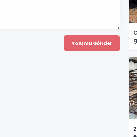
O
g
2
e