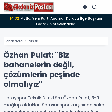
14:12
Anamur'da Kasten öldürmeye teşebbüs şüphelisi
tutuklandı
Anasayfa
SPOR
Özhan Pulat: "Biz
bahanelerin değil,
çözümlerin peşinde
olmalıyız"
Hatayspor Teknik Direktörü Özhan Pulat, 3-0
mağlup oldukları Samsunspor karşısında sakat
oyuncuların ve yeni transferlerin olmadığını