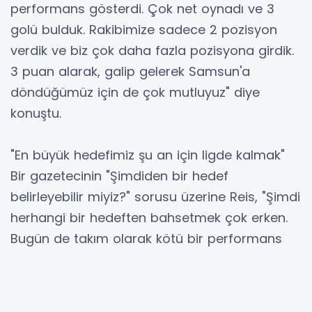
performans gösterdi. Çok net oynadı ve 3
golü bulduk. Rakibimize sadece 2 pozisyon
verdik ve biz çok daha fazla pozisyona girdik.
3 puan alarak, galip gelerek Samsun'a
döndüğümüz için de çok mutluyuz" diye
konuştu.
"En büyük hedefimiz şu an için ligde kalmak"
Bir gazetecinin "Şimdiden bir hedef
belirleyebilir miyiz?" sorusu üzerine Reis, "Şimdi
herhangi bir hedeften bahsetmek çok erken.
Bugün de takım olarak kötü bir performans
göstermedik, iyi oynadık. Şu an ligin
başındayız. Olabildiğince, alabildiğimizce daha
fazla puanlar almaya çalışmamız gerekiyor.