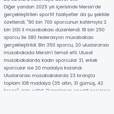
Diğer yandan 2025 yılı içerisinde Mersin’de
gerçekleştirilen sportif faaliyetler da şu şekilde
özetlendi; "60 bin 700 sporcunun katılımıyla 2
bin 200 il müsabakası düzenlendi. 18 bin 250
sporcu ile 380 federasyon müsabakası
gerçekleştirildi. Bin 350 sporcu, 20 uluslararası
müsabakada Mersin’i temsil etti. Ulusal
müsabakalarda kadın sporcular 21, erkek
sporcular ise 20 madalya kazandı.
Uluslararası müsabakalarda 23 branşta
toplam 108 madalya (35 altın, 31 gümüş, 42
bronz) elde edildi. Düzenlenen sportif projelere
90 bin 665 kişi katılım sağladı."
Kent genelinde toplam 151 bin 374 lisanslı
sporcunun bulunduğu belirtildi.