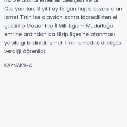
Nizip'e atandı emeklilik dilekçesi verdi
Öte yandan, 3 yıl 1 ay 15 gün hapis cezası alan
İsmet T'nin ise olaydan sonra idarecilikten el
çektirilip Gaziantep İl Milli Eğitim Müdürlüğü
emrine ardından da Nizip ilçesine atanması
yapıldığı bildirildi. İsmet T.'nin emeklilik dilekçesi
verdiği öğrenildi.
KAYNAK:İHA