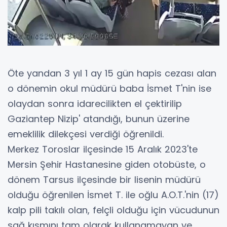
Öte yandan 3 yıl 1 ay 15 gün hapis cezası alan
o dönemin okul müdürü baba İsmet T'nin ise
olaydan sonra idarecilikten el çektirilip
Gaziantep Nizip' atandığı, bunun üzerine
emeklilik dilekçesi verdiği öğrenildi.
Merkez Toroslar ilçesinde 15 Aralık 2023'te
Mersin Şehir Hastanesine giden otobüste, o
dönem Tarsus ilçesinde bir lisenin müdürü
olduğu öğrenilen İsmet T. ile oğlu A.O.T.'nin (17)
kalp pili takılı olan, felçli olduğu için vücudunun
sağ kısmını tam olarak kullanamayan ve