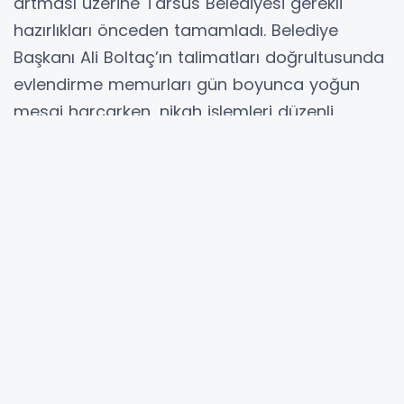
artması üzerine Tarsus Belediyesi gerekli
hazırlıkları önceden tamamladı. Belediye
Başkanı Ali Boltaç’ın talimatları doğrultusunda
evlendirme memurları gün boyunca yoğun
mesai harcarken, nikah işlemleri düzenli
şekilde gerçekleştirildi.
Nikah salonunda yaşanan mutluluğa Tarsus
Belediyesi Bando Takımı da eşlik etti. Gün
boyunca çalınan müzikler eşliğinde çiftler ve
davetliler keyifli anlar yaşarken, nikah törenleri
renkli görüntülere sahne oldu.
Çiftler, 06.06.2026 tarihini özellikle seçtiklerini
belirterek, bu akılda kalıcı günün kendileri için
ayrı bir anlam taşıdığını ifade etti. Aileleri ve
yakınlarının katılımıyla mutluluklarını paylaşan