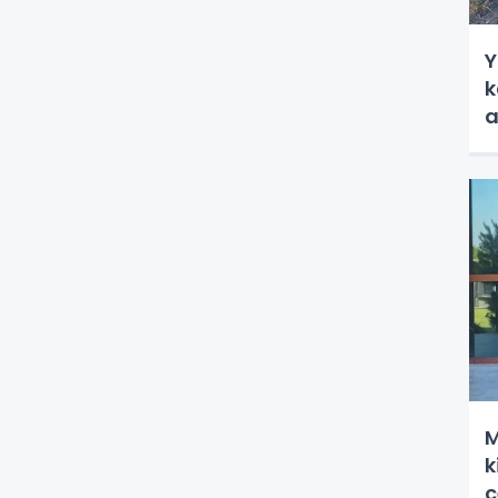
Y
k
a
M
k
c