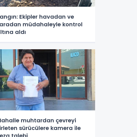
angın: Ekipler havadan ve
aradan müdahaleyle kontrol
ltına aldı
ahalle muhtardan çevreyi
irleten sürücülere kamera ile
eza talebi