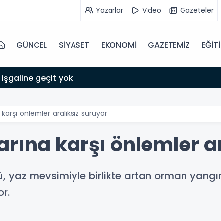
Yazarlar
Video
Gazeteler
GÜNCEL
SİYASET
EKONOMİ
GAZETEMİZ
EĞİT
 işgaline geçit yok
arşı önlemler aralıksız sürüyor
rına karşı önlemler ar
yaz mevsimiyle birlikte artan orman yangını 
or.