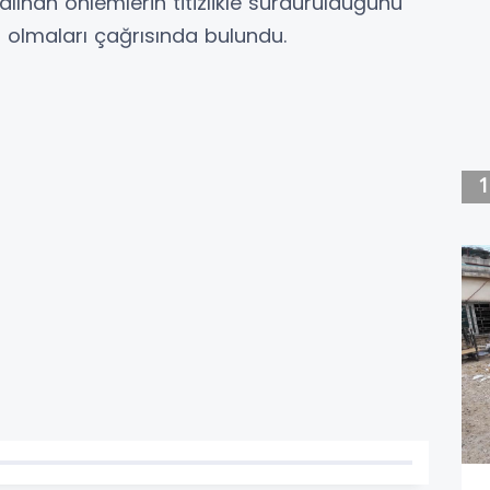
 alınan önlemlerin titizlikle sürdürüldüğünü
ı olmaları çağrısında bulundu.