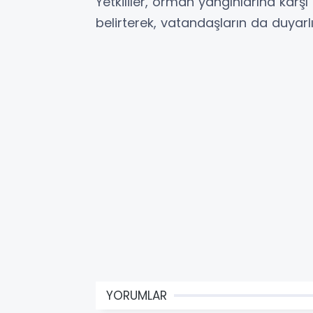
Yetkililer, orman yangınlarına karşı
belirterek, vatandaşların da duyarl
YORUMLAR