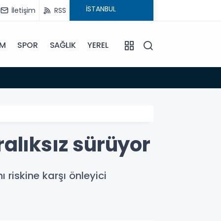
İletişim
RSS
İM
SPOR
SAĞLIK
YEREL
14:18
Büyükş
alıksız sürüyor
riskine karşı önleyici