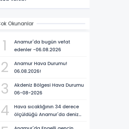
ok Okunanlar
1
Anamur'da bugün vefat
edenler -06.08.2026
2
Anamur Hava Durumu!
06.08.2026!
3
Akdeniz Bölgesi Hava Durumu
06-08-2026
4
Hava sıcaklığının 34 derece
ölçüldüğü Anamur'da deniz
suyu sıcaklığı 30 dereceyi
Anamur'da Engelli gencin