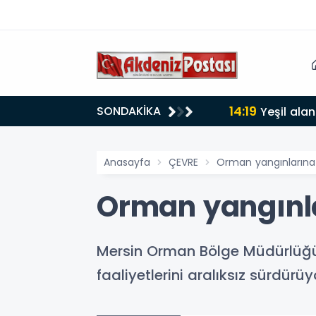
14:19
SONDAKİKA
lığı 30 dereceyi gördü
Yeşil alan
Anasayfa
ÇEVRE
Orman yangınlarına k
Orman yangınla
Mersin Orman Bölge Müdürlüğü, 
faaliyetlerini aralıksız sürdürüy