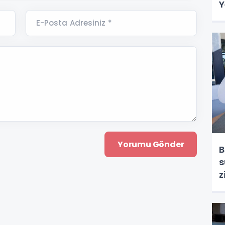
Y
E-Posta Adresiniz *
B
s
z