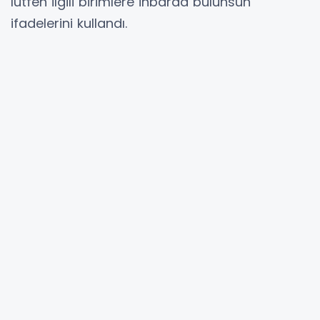
lütfen ilgili birimlere ihbarda bulunsun"
ifadelerini kullandı.