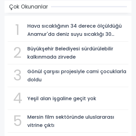
Çok Okunanlar
1
Hava sıcaklığının 34 derece ölçüldüğü
Anamur'da deniz suyu sıcaklığı 30
dereceyi gördü
2
Büyükşehir Belediyesi sürdürülebilir
kalkınmada zirvede
3
Gönül çarşısı projesiyle cami çocuklarla
doldu
4
Yeşil alan işgaline geçit yok
5
Mersin film sektöründe uluslararası
vitrine çıktı