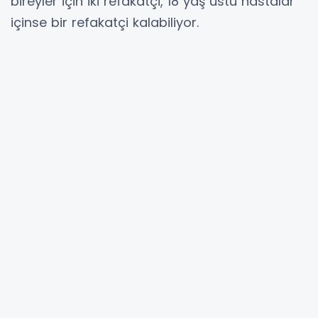
bireyler için iki refakatçi, 18 yaş üstü hastalar
içinse bir refakatçi kalabiliyor.
"Herkese açık, aile sıcaklığında bir ortam"
Refakatçi Evi birim sorumlusu Dila Yumuşak,
"Refakatçi Evimizde 4 bin 700 hasta ve hasta
yakını misafirimizi ağırladık. Burada
misafirlerimize, adeta bir aile ortamı sunmaya
çalışıyoruz. Odalarımızda tek kişi konaklıyor,
oda birleştirme yapılmıyor. Ortak
mutfağımızda isteyen kendi yemeğini
yapabiliyor. Tedavi süresince misafirlerimiz
burada arkadaşlık kuruyor, birbirine destek
oluyor. Alo 185 Teksin Çağrı Merkezi ya da
doğrudan otelimiz aranarak başvuru