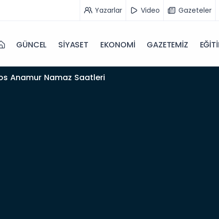
Yazarlar
Video
Gazeteler
GÜNCEL
SİYASET
EKONOMİ
GAZETEMİZ
EĞİT
os Anamur Namaz Saatleri