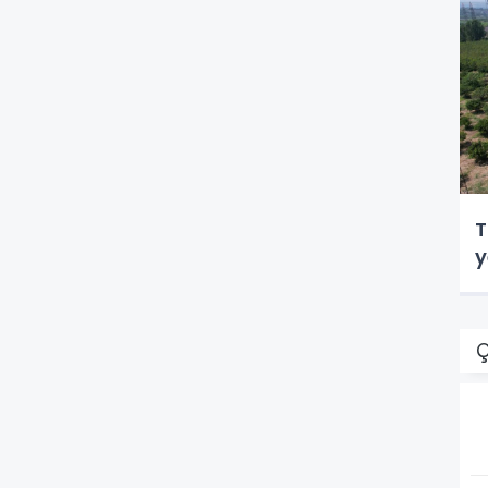
T
y
Ç