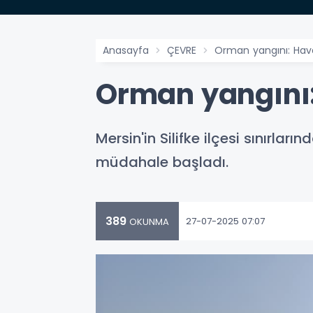
Anasayfa
ÇEVRE
Orman yangını: Ha
Orman yangını
Mersin'in Silifke ilçesi sınır
müdahale başladı.
389
27-07-2025 07:07
OKUNMA