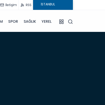
İletişim
RSS
İM
SPOR
SAĞLIK
YEREL
06:57
Anam