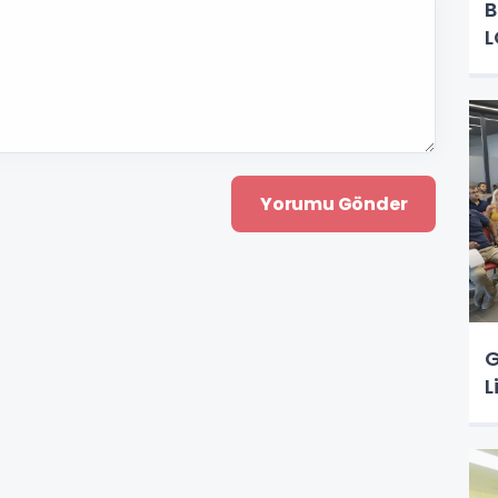
B
L
G
L