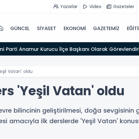
Yazarlar
Video
Gazeteler
GÜNCEL
SİYASET
EKONOMİ
GAZETEMİZ
EĞİT
ni Parti Anamur Kurucu İlçe Başkanı Olarak Görevlendiri
eşil Vatan' oldu
rs 'Yeşil Vatan' oldu
re bilincinin geliştirilmesi, doğa sevgisinin 
i amacıyla ilk derslerde 'Yeşil Vatan' konusu