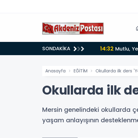
14:32
SONDAKİKA
Mutlu, Ye
Anasayfa
EĞİTİM
Okullarda ilk ders 'Y
Okullarda ilk de
Mersin genelindeki okullarda çev
yaşam anlayışının desteklenmes