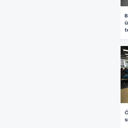
B
ü
t
Ö
s