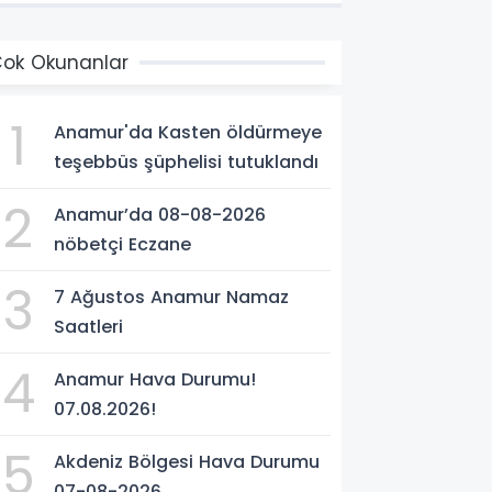
ok Okunanlar
1
Anamur'da Kasten öldürmeye
teşebbüs şüphelisi tutuklandı
2
Anamur’da 08-08-2026
nöbetçi Eczane
3
7 Ağustos Anamur Namaz
Saatleri
4
Anamur Hava Durumu!
07.08.2026!
5
Akdeniz Bölgesi Hava Durumu
07-08-2026