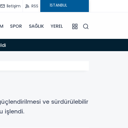
İletişim
RSS
İM
SPOR
SAĞLIK
YEREL
14:12
ldi
Anamur
güçlendirilmesi ve sürdürülebilir
 işlendi.