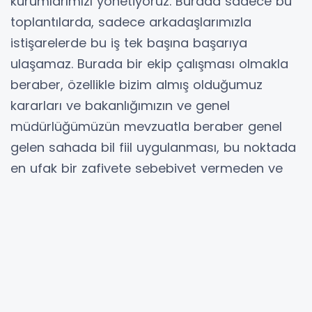
kurumlarımızı yönetiyoruz. Burada sadece bu
toplantılarda, sadece arkadaşlarımızla
istişarelerde bu iş tek başına başarıya
ulaşamaz. Burada bir ekip çalışması olmakla
beraber, özellikle bizim almış olduğumuz
kararları ve bakanlığımızın ve genel
müdürlüğümüzün mevzuatla beraber genel
gelen sahada bil fiil uygulanması, bu noktada
en ufak bir zafiyete sebebiyet vermeden ve
bir hadise dahi burada tezahür etmeden
buranın yönetimi gerçekten takdiri gerektiren,
takdire şayan bir çalışma. Bu noktadan, üç
yıldan beridir burada çalışan başsavcımız
olarak bakanlığımız nezdinde Kahramanmaraş
ceza infaz kurumlarının tamamı itibarıyla