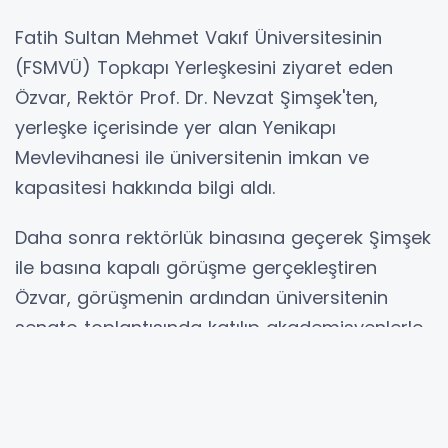
Fatih Sultan Mehmet Vakıf Üniversitesinin
(FSMVÜ) Topkapı Yerleşkesini ziyaret eden
Özvar, Rektör Prof. Dr. Nevzat Şimşek'ten,
yerleşke içerisinde yer alan Yenikapı
Mevlevihanesi ile üniversitenin imkan ve
kapasitesi hakkında bilgi aldı.
Daha sonra rektörlük binasına geçerek Şimşek
ile basına kapalı görüşme gerçekleştiren
Özvar, görüşmenin ardından üniversitenin
senato toplantısında katılıp akademisyenlerle
bir araya geldi.
Prof. Dr. Özvar, burada yaptığı konuşmada,
208 üniversiteyle Türkiye'nin yükseköğretim