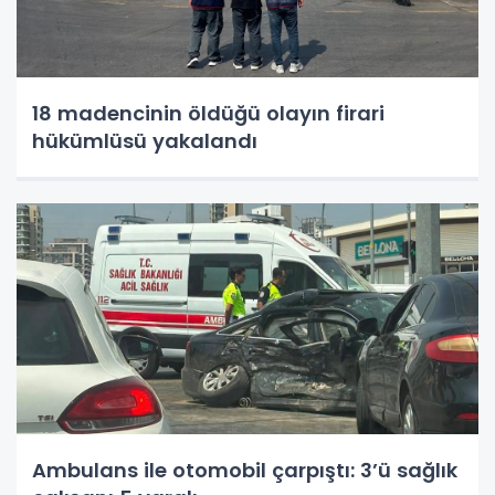
18 madencinin öldüğü olayın firari
hükümlüsü yakalandı
Ambulans ile otomobil çarpıştı: 3’ü sağlık