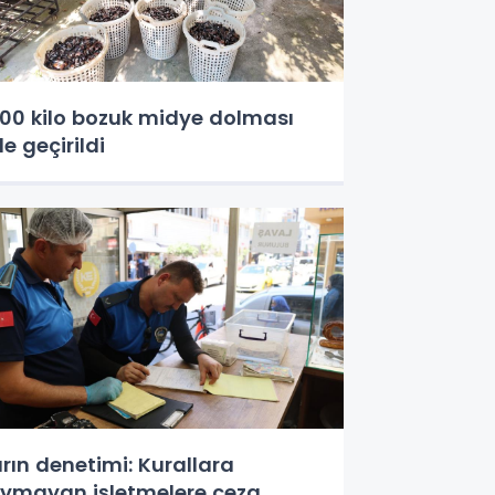
00 kilo bozuk midye dolması
le geçirildi
ırın denetimi: Kurallara
ymayan işletmelere ceza