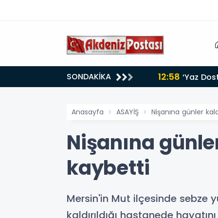
12:58
SONDAKİKA
‘Yaz Dos
Anasayfa
ASAYİŞ
Nişanına günler kal
Nişanına günler
kaybetti
Mersin'in Mut ilçesinde sebze
kaldırıldığı hastanede hayatını