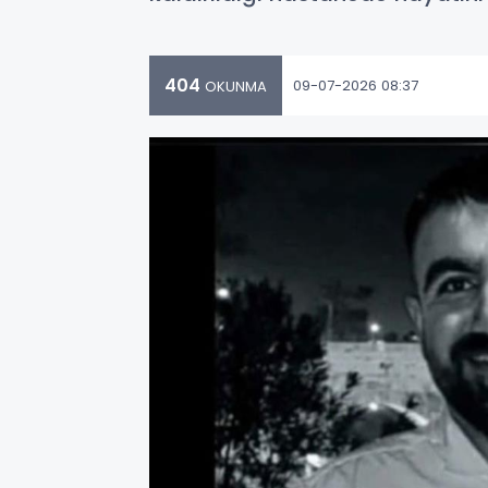
404
09-07-2026 08:37
OKUNMA