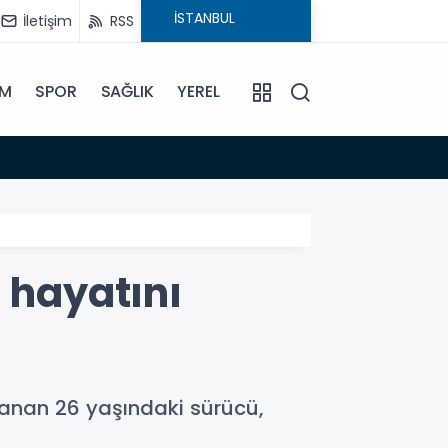
İletişim
RSS
İM
SPOR
SAĞLIK
YEREL
11:14
Özel bi
 hayatını
lanan 26 yaşındaki sürücü,