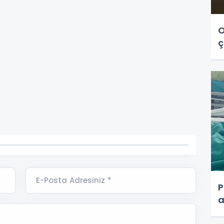
O
ç
E-Posta Adresiniz *
P
a