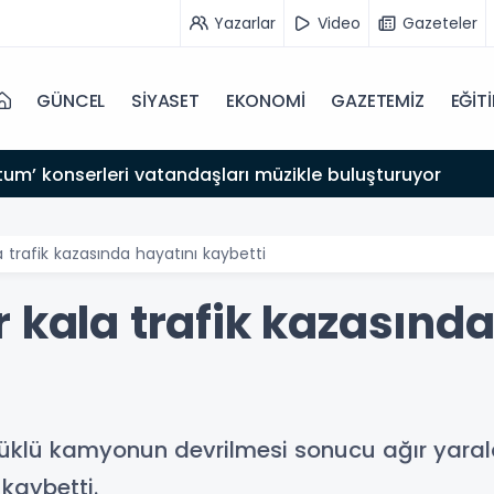
Yazarlar
Video
Gazeteler
GÜNCEL
SİYASET
EKONOMİ
GAZETEMİZ
EĞİT
tum’ konserleri vatandaşları müzikle buluşturuyor
a trafik kazasında hayatını kaybetti
 kala trafik kazasında
 yüklü kamyonun devrilmesi sonucu ağır yara
 kaybetti.