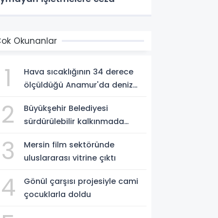
ok Okunanlar
1
Hava sıcaklığının 34 derece
ölçüldüğü Anamur'da deniz
suyu sıcaklığı 30 dereceyi
2
Büyükşehir Belediyesi
gördü
sürdürülebilir kalkınmada
zirvede
3
Mersin film sektöründe
uluslararası vitrine çıktı
4
Gönül çarşısı projesiyle cami
çocuklarla doldu