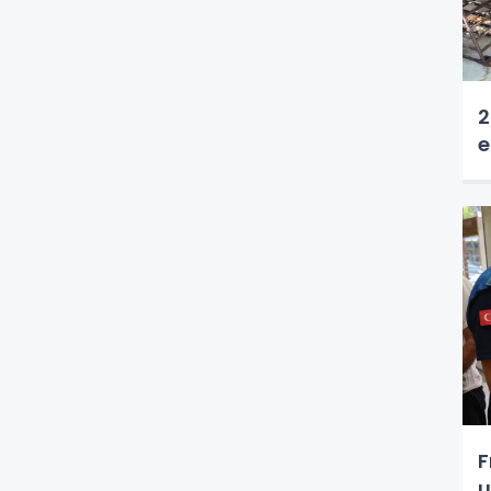
2
e
F
u