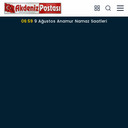
06:57
Anamur’da 09-08-2026 nöbetçi Eczane