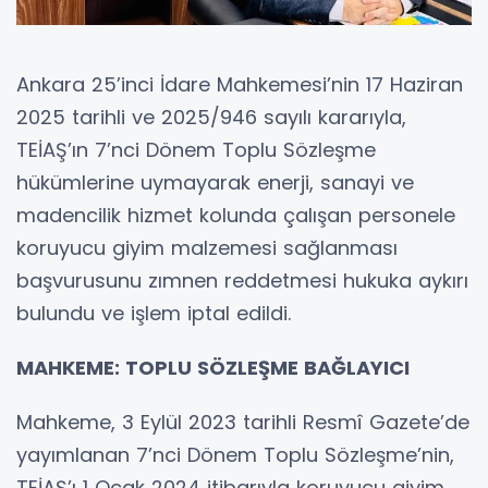
Ankara 25’inci İdare Mahkemesi’nin 17 Haziran
2025 tarihli ve 2025/946 sayılı kararıyla,
TEİAŞ’ın 7’nci Dönem Toplu Sözleşme
hükümlerine uymayarak enerji, sanayi ve
madencilik hizmet kolunda çalışan personele
koruyucu giyim malzemesi sağlanması
başvurusunu zımnen reddetmesi hukuka aykırı
bulundu ve işlem iptal edildi.
MAHKEME: TOPLU SÖZLEŞME BAĞLAYICI
Mahkeme, 3 Eylül 2023 tarihli Resmî Gazete’de
yayımlanan 7’nci Dönem Toplu Sözleşme’nin,
TEİAŞ’ı 1 Ocak 2024 itibarıyla koruyucu giyim