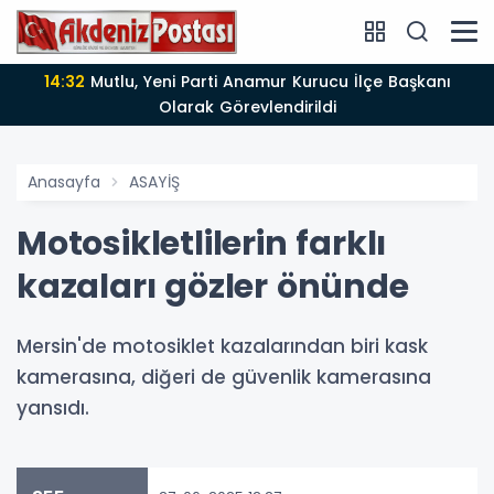
14:12
Anamur'da Kasten öldürmeye teşebbüs şüphelisi
tutuklandı
Anasayfa
ASAYİŞ
Motosikletlilerin farklı
kazaları gözler önünde
Mersin'de motosiklet kazalarından biri kask
kamerasına, diğeri de güvenlik kamerasına
yansıdı.