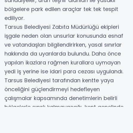
sandalyeler, ürün teşhir alanları ile yasaklı
bölgelere park edilen araçlar tek tek tespit
ediliyor.
Tarsus Belediyesi Zabıta Müdürlüğü ekipleri
işgale neden olan unsurlar konusunda esnaf
ve vatandaşları bilgilendirirken, yasal sınırlar
hakkında da uyarılarda bulundu. Daha önce
yapılan ikazlara rağmen kurallara uymayan
yedi iş yerine ise idari para cezası uygulandı.
Tarsus Belediyesi tarafından kentte yaya
önceliğini güçlendirmeyi hedefleyen
çalışmalar kapsamında denetimlerin belirli
bölgelerle sınırlı kalmayacağı, kent genelinde
düzenli olarak sürdürüleceği belirtildi. Özellikle
engelli bireylerin, yaş almış vatandaşların ve