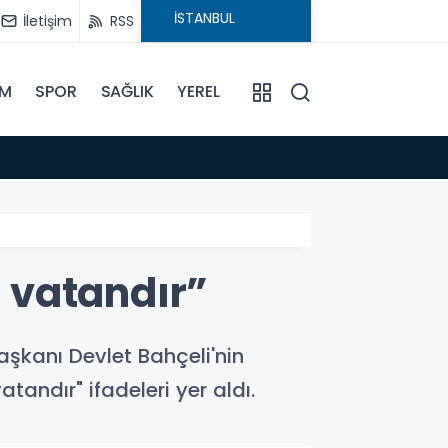
İletişim
RSS
İM
SPOR
SAĞLIK
YEREL
vede
 vatandır”
şkanı Devlet Bahçeli'nin
andır" ifadeleri yer aldı.