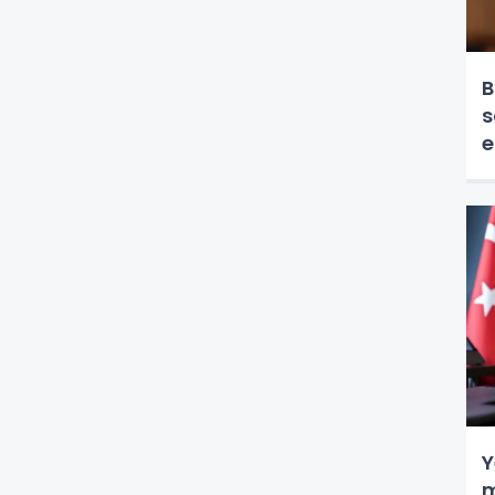
B
s
e
Y
mi