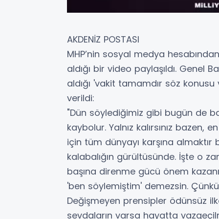
AKDENİZ POSTASI
MHP’nin sosyal medya hesabından 
aldığı bir video paylaşıldı. Genel Ba
aldığı 'vakit tamamdır söz konusu v
verildi:
"Dün söylediğimiz gibi bugün de b
kaybolur. Yalnız kalırsınız bazen, en
için tüm dünyayı karşına almaktır baze
kalabalığın gürültüsünde. İşte o za
başına direnme gücü önem kazanır. 
'ben söylemiştim' demezsin. Çünkü 
Değişmeyen prensipler ödünsüz ilke
sevdaların varsa hayatta vazgeçilm