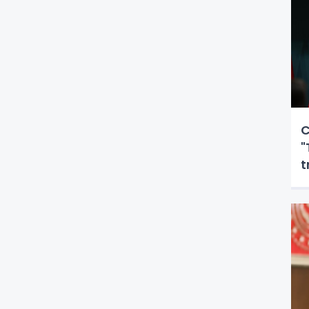
C
"
t