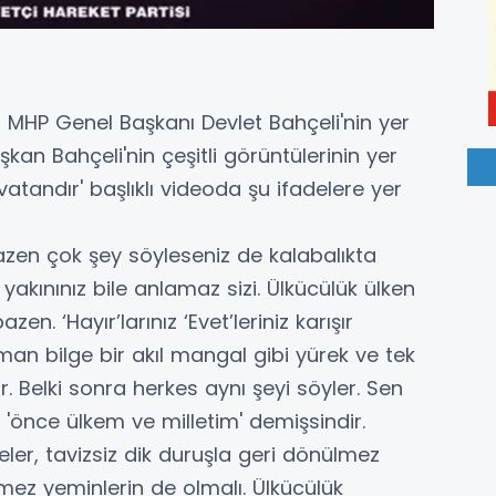
MHP Genel Başkanı Devlet Bahçeli'nin yer
şkan Bahçeli'nin çeşitli görüntülerinin yer
atandır' başlıklı videoda şu ifadelere yer
azen çok şey söyleseniz de kalabalıkta
 yakınınız bile anlamaz sizi. Ülkücülük ülken
n. ‘Hayır’larınız ‘Evet’leriniz karışır
man bilge bir akıl mangal gibi yürek ve tek
Belki sonra herkes aynı şeyi söyler. Sen
'önce ülkem ve milletim' demişsindir.
ler, tavizsiz dik duruşla geri dönülmez
ez yeminlerin de olmalı. Ülkücülük