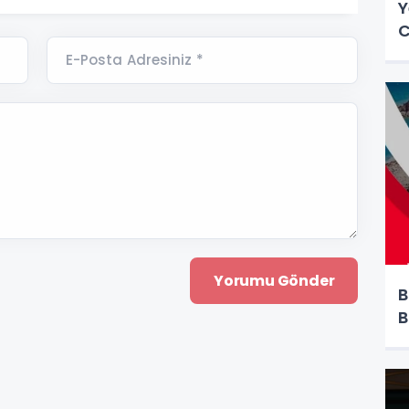
Y
C
E-Posta Adresiniz *
B
B