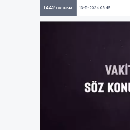
1442
13-11-2024 08:45
OKUNMA