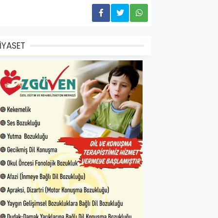
İYASET