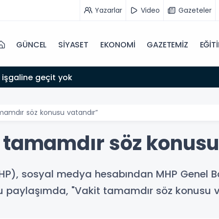
Yazarlar
Video
Gazeteler
GÜNCEL
SİYASET
EKONOMİ
GAZETEMİZ
EĞİT
:18
Büyükşehir Belediyesi sürdürülebilir kalkınmada zir
mamdır söz konusu vatandır”
 tamamdır söz konusu
 (MHP), sosyal medya hesabından MHP Genel Ba
lu paylaşımda, "Vakit tamamdır söz konusu vat