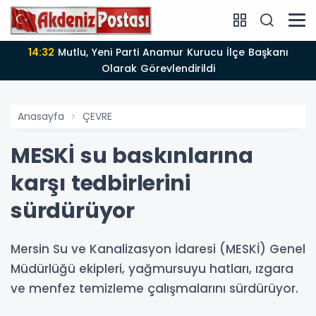
14:12
Anamur'da Kasten öldürmeye teşebbüs şüphelisi
tutuklandı
Anasayfa
ÇEVRE
MESKİ su baskınlarına
karşı tedbirlerini
sürdürüyor
Mersin Su ve Kanalizasyon İdaresi (MESKİ) Genel
Müdürlüğü ekipleri, yağmursuyu hatları, ızgara
ve menfez temizleme çalışmalarını sürdürüyor.