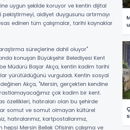
rine uygun şekilde koruyor ve kentin dijital
ni pekiştirmeyi, aidiyet duygusunu artırmayı
M
esas edinen tüm çalışmalar, tarihi kaynaklar
u
 araştırma süreçlerine dahil oluyor"
kında konuşan Büyükşehir Belediyesi Kent
 Şube Müdürü Başar Akça, kentin kadim tarihi
lar yürütüldüğünü vurguladı. Kentin sosyal
na değinen Akça, "Mersin, gerçekten kendine
 rastlamayacağımız çok kadim bir kent.
s özellikleri, hatıraları olan bu şehirde
Ç
alar somut ve somut olmayan kültürel
s
, hatıralarımız, kartpostallarımız,
n hepsi Mersin Bellek Ofisinin çalışma ve