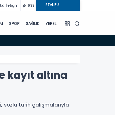
İletişim
RSS
İM
SPOR
SAĞLIK
YEREL
14:18
Büyükş
le kayıt altına
i, sözlü tarih çalışmalarıyla