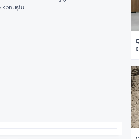
 konuştu.
Ç
k
Ç