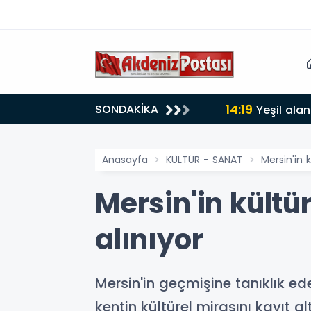
14:19
SONDAKİKA
lığı 30 dereceyi gördü
Yeşil alan
Anasayfa
KÜLTÜR - SANAT
Mersin'in k
Mersin'in kültür
alınıyor
Mersin'in geçmişine tanıklık ede
kentin kültürel mirasını kayıt alt