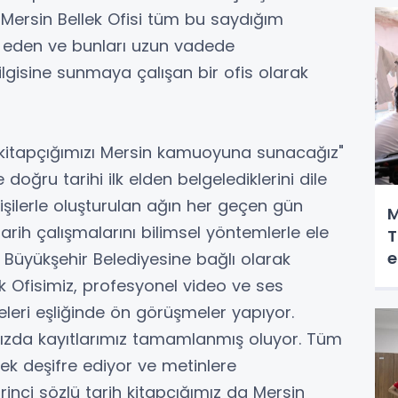
 Mersin Bellek Ofisi tüm bu saydığım
if eden ve bunları uzun vadede
ilgisine sunmaya çalışan bir ofis olarak
h kitapçığımızı Mersin kamuoyuna sunacağız"
 doğru tarihi ilk elden belgelediklerini dile
kişilerle oluşturulan ağın her geçen gün
M
ü tarih çalışmalarını bilimsel yöntemlerle ele
T
e
n Büyükşehir Belediyesine bağlı olarak
k Ofisimiz, profesyonel video ve ses
yeleri eşliğinde ön görüşmeler yapıyor.
mızda kayıtlarımız tamamlanmış oluyor. Tüm
rek deşifre ediyor ve metinlere
inci sözlü tarih kitapçığımız da Mersin