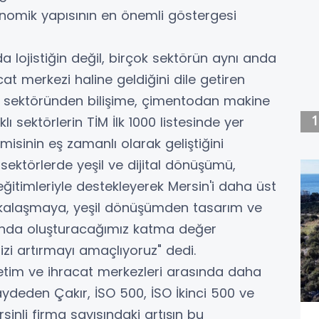
onomik yapısının en önemli göstergesi
da lojistiğin değil, birçok sektörün aynı anda
t merkezi haline geldiğini dile getiren
r sektöründen bilişime, çimentodan makine
ı sektörlerin TİM İlk 1000 listesinde yer
isinin eş zamanlı olarak geliştiğini
ektörlerde yeşil ve dijital dönüşümü,
eğitimleriyle destekleyerek Mersin'i daha üst
markalaşmaya, yeşil dönüşümden tasarım ve
landa oluşturacağımız katma değer
zi artırmayı amaçlıyoruz" dedi.
retim ve ihracat merkezleri arasında daha
ydeden Çakır, İSO 500, İSO İkinci 500 ve
rsinli firma sayısındaki artışın bu