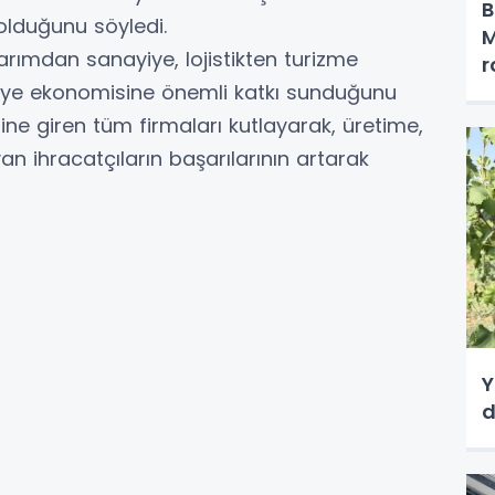
B
lduğunu söyledi.
M
tarımdan sanayiye, lojistikten turizme
r
rkiye ekonomisine önemli katkı sunduğunu
sine giren tüm firmaları kutlayarak, üretime,
n ihracatçıların başarılarının artarak
Y
d