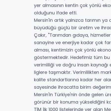
yer almasının kentin çok yönlü ek
olduğunu ifade etti.
Mersin'in artık yalnızca tarımın ya 
büyüdüğü güçlü bir üretim ve ihraca
Çakır, "Tarımdan gıdaya, hizmetle
sanayine ve enerjiye kadar çok farkl
alması, kentimizin çok yönlü ekonom
göstermektedir. Hedefimiz tüm bu s
verimliliği ve doğru insan kaynağı 
liglere taşımaktır. Verimlilikten 
kalite standartlarına kadar her a
sayesinde ihracatta birim değerimi
Mersin'in Türkiye'nin önde gelen ü
görünür bir konuma yükseldiğini ka
TİM İlk 1000 listelerinde yer alan Me