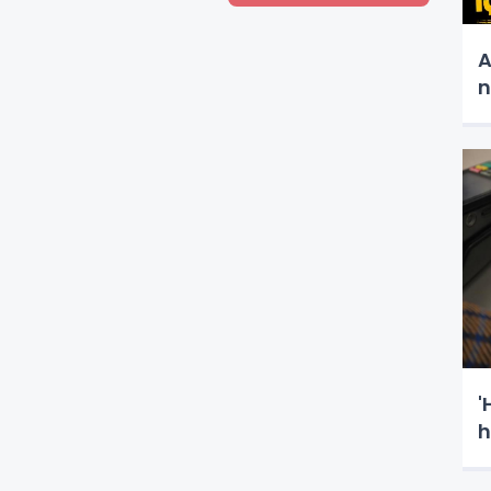
A
n
'
h