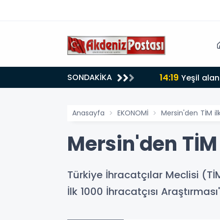
14:19
SONDAKİKA
lığı 30 dereceyi gördü
Yeşil alan
Anasayfa
EKONOMİ
Mersin'den TİM il
Mersin'den TİM 
Türkiye İhracatçılar Meclisi (Tİ
İlk 1000 İhracatçısı Araştırmas