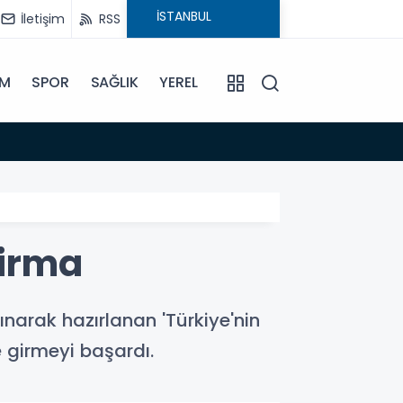
İletişim
RSS
İM
SPOR
SAĞLIK
YEREL
14:18
Büyükş
firma
lınarak hazırlanan 'Türkiye'nin
e girmeyi başardı.