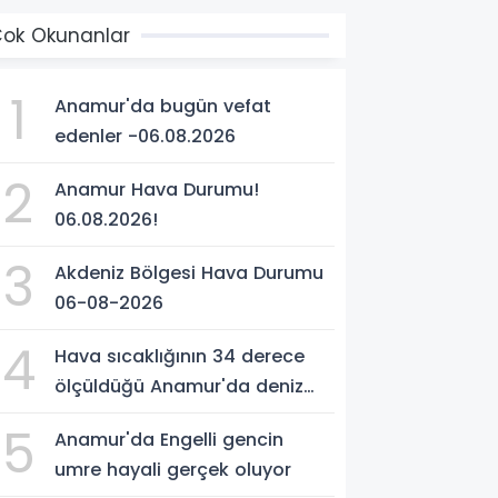
ok Okunanlar
1
Anamur'da bugün vefat
edenler -06.08.2026
2
Anamur Hava Durumu!
06.08.2026!
3
Akdeniz Bölgesi Hava Durumu
06-08-2026
4
Hava sıcaklığının 34 derece
ölçüldüğü Anamur'da deniz
suyu sıcaklığı 30 dereceyi
5
Anamur'da Engelli gencin
gördü
umre hayali gerçek oluyor