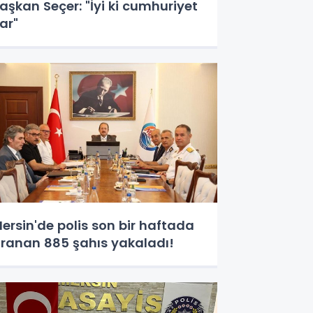
aşkan Seçer: "İyi ki cumhuriyet
ar"
ersin'de polis son bir haftada
ranan 885 şahıs yakaladı!