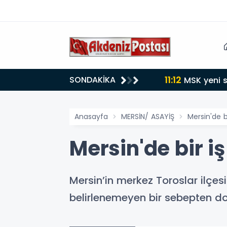
11:12
SONDAKİKA
MSK yeni s
Anasayfa
MERSİN/ ASAYİŞ
Mersin'de b
Mersin'de bir i
Mersin’in merkez Toroslar ilçes
belirlenemeyen bir sebepten dol