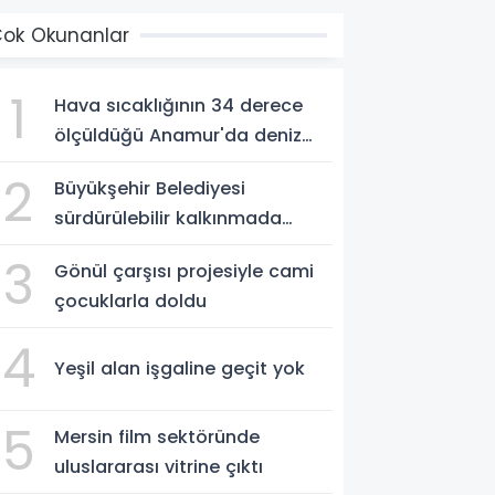
ok Okunanlar
1
Hava sıcaklığının 34 derece
ölçüldüğü Anamur'da deniz
suyu sıcaklığı 30 dereceyi
2
Büyükşehir Belediyesi
gördü
sürdürülebilir kalkınmada
zirvede
3
Gönül çarşısı projesiyle cami
çocuklarla doldu
4
Yeşil alan işgaline geçit yok
5
Mersin film sektöründe
uluslararası vitrine çıktı