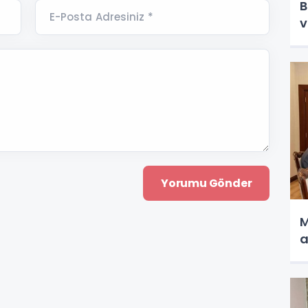
B
E-Posta Adresiniz *
v
M
a