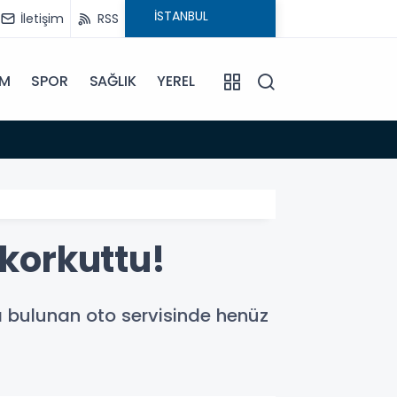
İletişim
RSS
İM
SPOR
SAĞLIK
YEREL
11:10
9 Ağust
 korkuttu!
da bulunan oto servisinde henüz