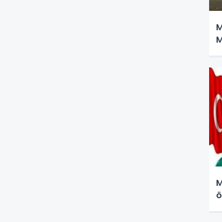
M
M
M
ö