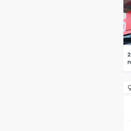
2
n
Ç