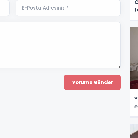
Ö
E-Posta Adresiniz *
t
Y
e