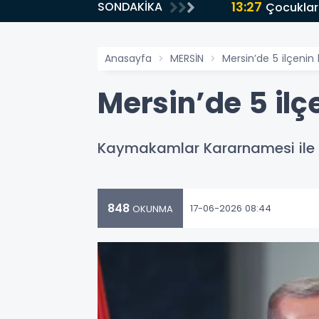
13:26
SONDAKİKA
Yağmur s
Anasayfa
MERSİN
Mersin’de 5 ilçeni
Mersin’de 5 il
Kaymakamlar Kararnamesi ile Mer
848
17-06-2026 08:44
OKUNMA