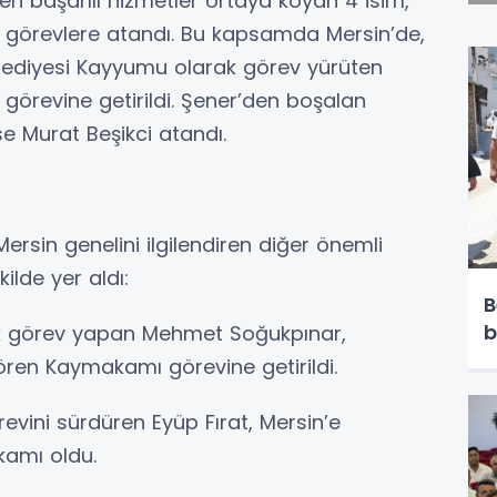
n başarılı hizmetler ortaya koyan 4 isim,
i görevlere atandı. Bu kapsamda Mersin’de,
ediyesi Kayyumu olarak görev yürüten
ı görevine getirildi. Şener’den boşalan
e Murat Beşikci atandı.
rsin genelini ilgilendiren diğer önemli
kilde yer aldı:
B
b
k görev yapan Mehmet Soğukpınar,
ren Kaymakamı görevine getirildi.
evini sürdüren Eyüp Fırat, Mersin’e
kamı oldu.