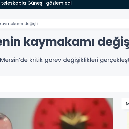
uyu altyapısı güçleniyor
n kaymakamı değişti
çenin kaymakamı değiş
sin’de kritik görev değişiklikleri gerçekleşt
M