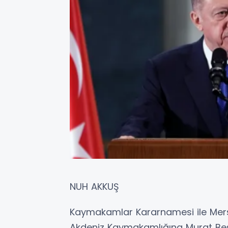
NUH AKKUŞ
Kaymakamlar Kararnamesi ile Mersin’
Akdeniz Kaymakamlığına Murat Beşi