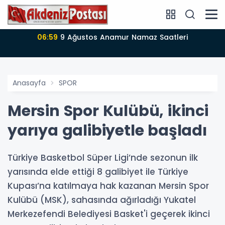
atleri
06:57
Anamur’da 09-08-2026 nöbet
Anasayfa
SPOR
Mersin Spor Kulübü, ikinci
yarıya galibiyetle başladı
Türkiye Basketbol Süper Ligi’nde sezonun ilk
yarısında elde ettiği 8 galibiyet ile Türkiye
Kupası’na katılmaya hak kazanan Mersin Spor
Kulübü (MSK), sahasında ağırladığı Yukatel
Merkezefendi Belediyesi Basket'i geçerek ikinci