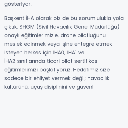
gösteriyor.
Başkent İHA olarak biz de bu sorumlulukla yola
çıktık. SHGM (Sivil Havacılık Genel Müdürlüğü)
onaylı eğitimlerimizle, drone pilotluğunu
meslek edinmek veya işine entegre etmek
isteyen herkes için İHA0, İHA1 ve
İHA2 sınıflarında ticari pilot sertifikası
eğitimlerimizi başlatıyoruz. Hedefimiz size
sadece bir ehliyet vermek değil; havacılık
kültürünü, uçuş disiplinini ve güvenli
operasyon yönetimini aşılamaktır.
İhtiyacınıza Uygun İHA Sınıfını Seçin
Eğitim programlarımızı, kullanacağınız