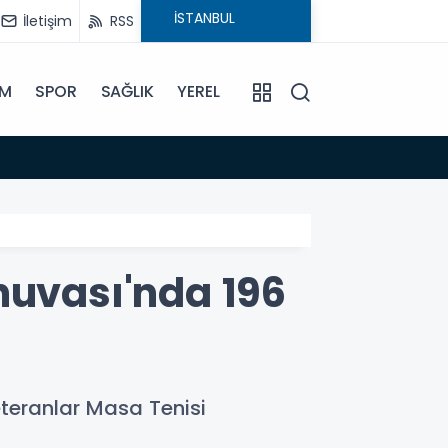
İletişim
RSS
İM
SPOR
SAĞLIK
YEREL
14:18
Büyükş
nuvası'nda 196
eteranlar Masa Tenisi