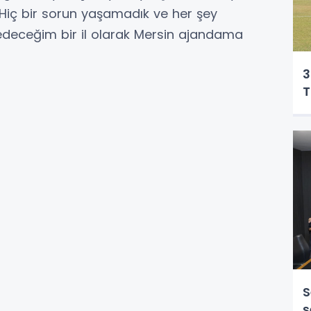
 Hiç bir sorun yaşamadık ve her şey
 edeceğim bir il olarak Mersin ajandama
3
T
S
ş