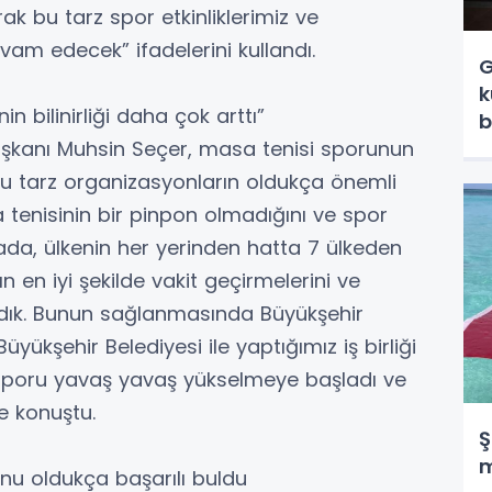
ak bu tarz spor etkinliklerimiz ve
vam edecek” ifadelerini kullandı.
G
k
 bilinirliği daha çok arttı”
b
aşkanı Muhsin Seçer, masa tenisi sporunun
n bu tarz organizasyonların oldukça önemli
tenisinin bir pinpon olmadığını ve spor
ada, ülkenin her yerinden hatta 7 ülkeden
n en iyi şekilde vakit geçirmelerini ve
adık. Bunun sağlanmasında Büyükşehir
Büyükşehir Belediyesi ile yaptığımız iş birliği
 sporu yavaş yavaş yükselmeye başladı ve
e konuştu.
Ş
nu oldukça başarılı buldu