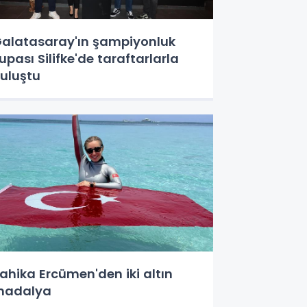
alatasaray'ın şampiyonluk
upası Silifke'de taraftarlarla
uluştu
ahika Ercümen'den iki altın
madalya