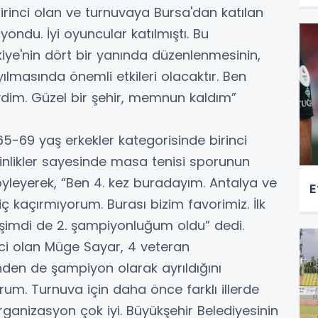
irinci olan ve turnuvaya Bursa'dan katılan
ondu. İyi oyuncular katılmıştı. Bu
rkiye'nin dört bir yanında düzenlenmesinin,
ılmasında önemli etkileri olacaktır. Ben
vdim. Güzel bir şehir, memnun kaldım”
5-69 yaş erkekler kategorisinde birinci
inlikler sayesinde masa tenisi sporunun
yleyerek, “Ben 4. kez buradayım. Antalya ve
E
iç kaçırmıyorum. Burası bizim favorimiz. İlk
şimdi de 2. şampiyonluğum oldu” dedi.
nci olan Müge Sayar, 4 veteran
nden de şampiyon olarak ayrıldığını
orum. Turnuva için daha önce farklı illerde
nizasyon çok iyi. Büyükşehir Belediyesinin