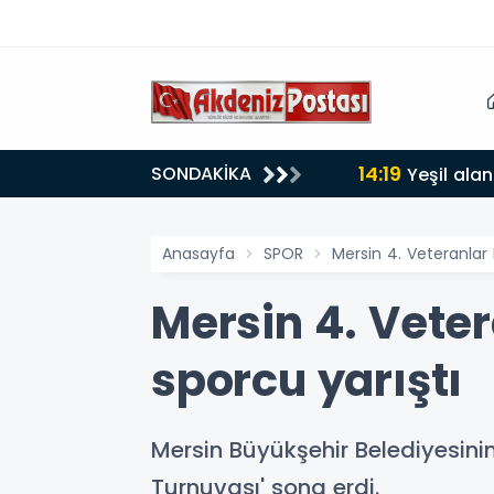
14:19
SONDAKİKA
lığı 30 dereceyi gördü
Yeşil alan
Anasayfa
SPOR
Mersin 4. Veteranlar
Mersin 4. Vete
sporcu yarıştı
Mersin Büyükşehir Belediyesinin
Turnuvası' sona erdi.