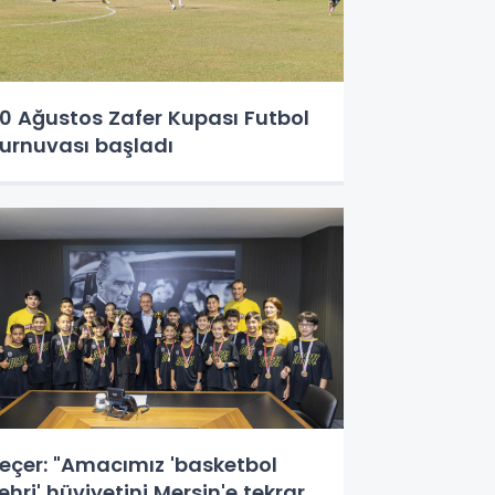
0 Ağustos Zafer Kupası Futbol
urnuvası başladı
eçer: "Amacımız 'basketbol
ehri' hüviyetini Mersin'e tekrar