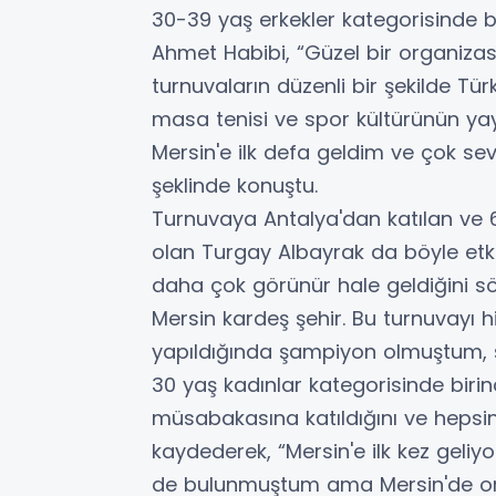
30-39 yaş erkekler kategorisinde b
Ahmet Habibi, “Güzel bir organizasy
turnuvaların düzenli bir şekilde Tü
masa tenisi ve spor kültürünün yay
Mersin'e ilk defa geldim ve çok se
şeklinde konuştu.
Turnuvaya Antalya'dan katılan ve 6
olan Turgay Albayrak da böyle etk
daha çok görünür hale geldiğini sö
Mersin kardeş şehir. Bu turnuvayı h
yapıldığında şampiyon olmuştum, 
30 yaş kadınlar kategorisinde biri
müsabakasına katıldığını ve hepsi
kaydederek, “Mersin'e ilk kez geliy
de bulunmuştum ama Mersin'de orga