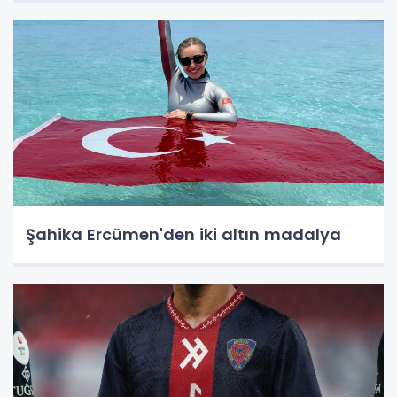
Şahika Ercümen'den iki altın madalya