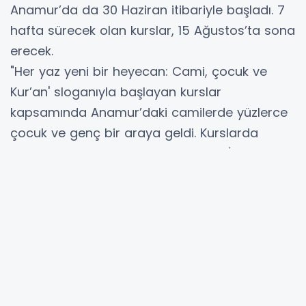
Anamur’da da 30 Haziran itibariyle başladı. 7
hafta sürecek olan kurslar, 15 Ağustos’ta sona
erecek.
"Her yaz yeni bir heyecan: Cami, çocuk ve
Kur’an' sloganıyla başlayan kurslar
kapsamında Anamur’daki camilerde yüzlerce
çocuk ve genç bir araya geldi. Kurslarda
çocuklar, Kur’an-ı Kerim’in yanı sıra İslam’ın
temel inanç esasları, ibadetler ve Hz.
Muhammed’in hayatını öğrenme fırsatı
buluyor.
Müftü Fidan'dan ailelere çağrı
Anamur Müftüsü Mehmet Fidan, Yaz Kur’an
Kurslarının başlaması dolayısıyla yaptığı