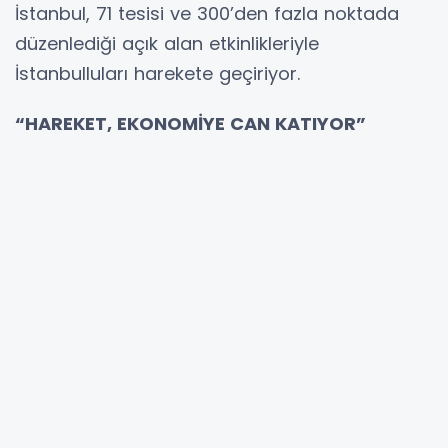
İstanbul, 71 tesisi ve 300’den fazla noktada
düzenlediği açık alan etkinlikleriyle
İstanbulluları harekete geçiriyor.
“HAREKET, EKONOMİYE CAN KATIYOR”
Spor İstanbul Genel Müdürü İ. Renay Onur,
“Fiziksel aktivitenin ekonomik etkisini ölçerek
bir ilke imza attık. Vapurlardan metrolara,
parklardan tesislere kadar her alanda
İstanbulluları hareket etmeye teşvik ediyoruz,”
dedi. Dünya Sağlık Örgütü’nün “fiziksel olarak
aktif” tanımına uyan 1.6 milyon İstanbullu
(yüzde 13.6), 3.5 milyar dolarlık ekonomik
fayda sağlıyor. Bu oran, Birleşik Krallık’ta yüzde
63.4, ABD’de yüzde 46.9 seviyesinde.