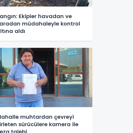
angın: Ekipler havadan ve
aradan müdahaleyle kontrol
ltına aldı
ahalle muhtardan çevreyi
irleten sürücülere kamera ile
eza talebi