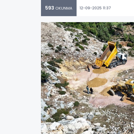
593
12-09-2025 11:37
OKUNMA