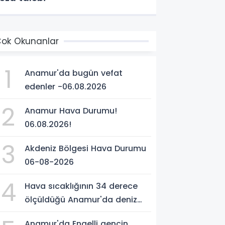
ok Okunanlar
1
Anamur'da bugün vefat
edenler -06.08.2026
2
Anamur Hava Durumu!
06.08.2026!
3
Akdeniz Bölgesi Hava Durumu
06-08-2026
4
Hava sıcaklığının 34 derece
ölçüldüğü Anamur'da deniz
suyu sıcaklığı 30 dereceyi
Anamur'da Engelli gencin