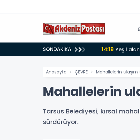
14:19
SONDAKİKA
lığı 30 dereceyi gördü
Yeşil alan
Anasayfa
ÇEVRE
Mahallelerin ulaşım
Mahallelerin u
Tarsus Belediyesi, kırsal maha
sürdürüyor.