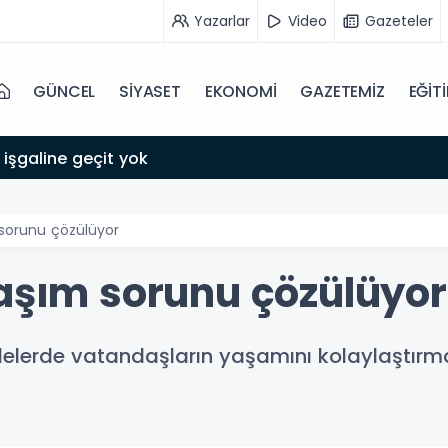
Yazarlar
Video
Gazeteler
GÜNCEL
SİYASET
EKONOMİ
GAZETEMİZ
EĞİT
 işgaline geçit yok
 sorunu çözülüyor
laşım sorunu çözülüyor
llelerde vatandaşların yaşamını kolaylaştır