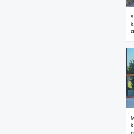
Y
k
a
M
k
c