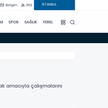
İletişim
RSS
İM
SPOR
SAĞLIK
YEREL
14:18
Büyükş
mak amacıyla çalışmalarını