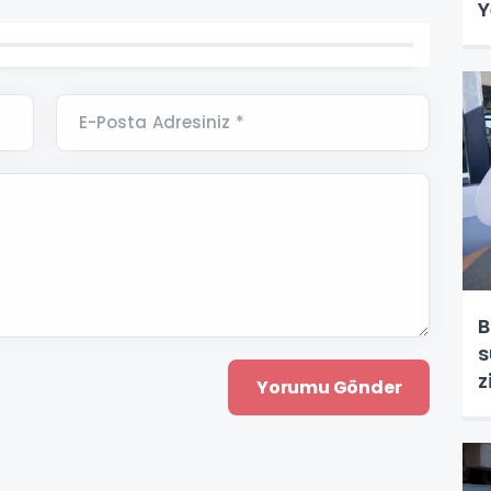
Y
E-Posta Adresiniz *
B
s
z