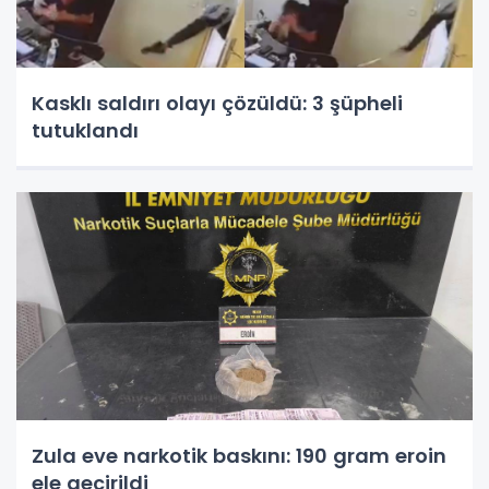
Kasklı saldırı olayı çözüldü: 3 şüpheli
tutuklandı
Zula eve narkotik baskını: 190 gram eroin
ele geçirildi