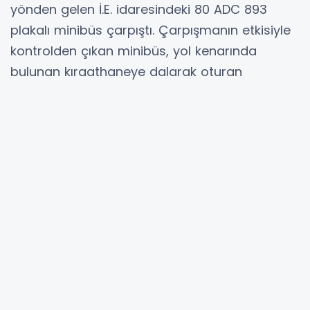
yönden gelen İ.E. idaresindeki 80 ADC 893
plakalı minibüs çarpıştı. Çarpışmanın etkisiyle
kontrolden çıkan minibüs, yol kenarında
bulunan kıraathaneye dalarak oturan
vatandaşlara çarptı. İhbar üzerine olay yerine
sağlık, itfaiye ve polis ekipleri sevk edildi.
Sağlık ekiplerinin yaptığı kontrolde
kıraathanede oturan Orhan İncirbölen’in olay
yerinde hayatını kaybettiği belirlendi.
Yaralanan H.K., İ.G. ve F.A., olay yerindeki ilk
müdahalelerinin ardından ambulanslarla
çevredeki hastanelere kaldırılarak tedavi
altına alındı.
Hayatını kaybeden Orhan İncirbölen’in
cenazesi, cumhuriyet savcısının olay yerindeki