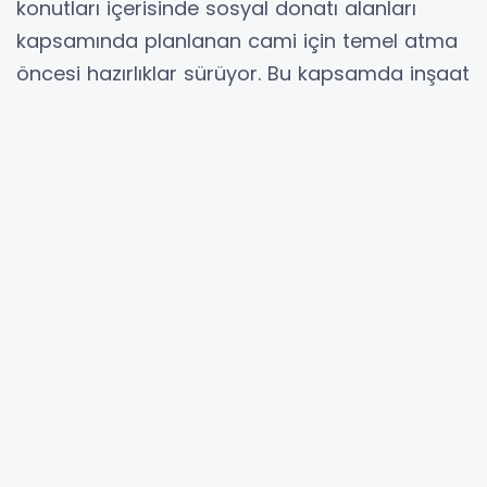
konutları içerisinde sosyal donatı alanları
kapsamında planlanan cami için temel atma
öncesi hazırlıklar sürüyor. Bu kapsamda inşaat
sahasında inceleme yapılarak caminin kıble
yönü tespit edildi.
Kıble tespit çalışmasının, Diyanet İşleri
Başkanlığı tarafından onaylanan proje
doğrultusunda, Diyanet takvimindeki kıble
saati ve dijital kıble uygulaması verileri esas
alınarak gerçekleştirildiği bildirildi. İlçe Müftüsü
Mehmet Fidan tarafından yapılan ölçümlerde,
ibadet alanının mimari projeye uygun şekilde
kıble istikameti netleştirilerek işaretlendi.
Çalışmanın ardından açıklamada bulunan İlçe
Müftüsü Mehmet Fidan, TOKİ bölgesinde artan