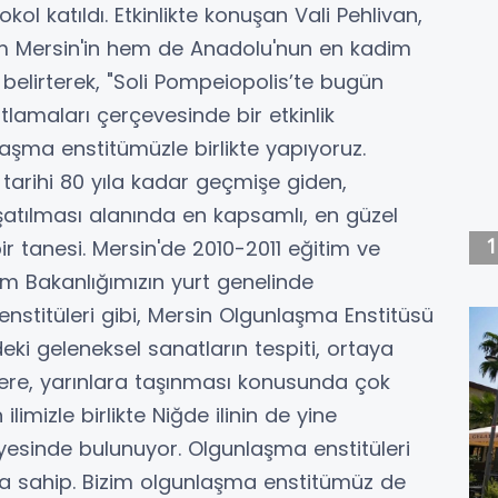
kol katıldı. Etkinlikte konuşan Vali Pehlivan,
hem Mersin'in hem de Anadolu'nun en kadim
belirterek, "Soli Pompeiopolis’te bugün
utlamaları çerçevesinde bir etkinlik
nlaşma enstitümüzle birlikte yapıyoruz.
 tarihi 80 yıla kadar geçmişe giden,
şatılması alanında en kapsamlı, en güzel
r tanesi. Mersin'de 2010-2011 eğitim ve
tim Bakanlığımızın yurt genelinde
stitüleri gibi, Mersin Olgunlaşma Enstitüsü
eki geleneksel sanatların tespiti, ortaya
lere, yarınlara taşınması konusunda çok
ilimizle birlikte Niğde ilinin de yine
esinde bulunuyor. Olgunlaşma enstitüleri
ına sahip. Bizim olgunlaşma enstitümüz de