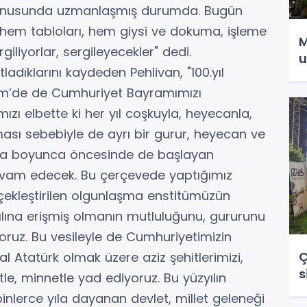
konusunda uzmanlaşmış durumda. Bugün
ri hem tabloları, hem giysi ve dokuma, işleme
M
giliyorlar, sergileyecekler" dedi.
u
tladıklarını kaydeden Pehlivan, "100.yıl
 Ekim’de de Cumhuriyet Bayramımızı
zı elbette ki her yıl coşkuyla, heyecanla,
olması sebebiyle de ayrı bir gurur, heyecan ve
afta boyunca öncesinde de başlayan
evam edecek. Bu çerçevede yaptığımız
rçekleştirilen olgunlaşma enstitümüzün
 yılına erişmiş olmanın mutluluğunu, gururunu
yoruz. Bu vesileyle de Cumhuriyetimizin
Ç
Atatürk olmak üzere aziz şehitlerimizi,
s
tle, minnetle yad ediyoruz. Bu yüzyılın
 binlerce yıla dayanan devlet, millet geleneği