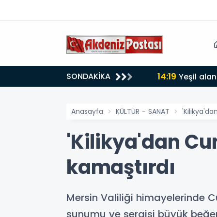
14:19
SONDAKİKA
lığı 30 dereceyi gördü
Yeşil alan
Anasayfa
KÜLTÜR - SANAT
'Kilikya'
'Kilikya'dan C
kamaştırdı
Mersin Valiliği himayelerinde Cu
sunumu ve sergisi büyük beğen