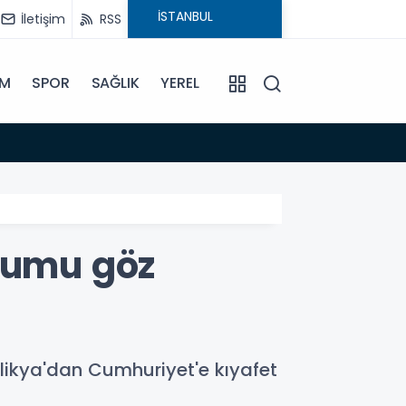
İletişim
RSS
İM
SPOR
SAĞLIK
YEREL
14:18
Büyükş
unumu göz
Kilikya'dan Cumhuriyet'e kıyafet