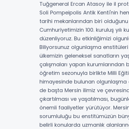
Tuğgeneral Ercan Atasoy ile il proto
Soli Pompeipolis Antik Kenti'nin 
tarihi mekanlarından biri olduğunu 
Cumhuriyetimizin 100. kuruluş yılı k
düzenliyoruz. Bu etkinliğimizi olgu
Biliyorsunuz olgunlaşma enstitüleri
ülkemizin geleneksel sanatların ya
çalışmaları yapan kurumlarından bi
öğretim sezonuyla birlikte Milli Eği
himayesinde bulunan olgunlaşma en
de başta Mersin ilimiz ve çevresind
çıkartılması ve yaşatılması, bugün
önemli faaliyetler yürütüyor. Mersin 
sorumluluğu bu enstitümüzün büny
belirli konularda uzmanlık alanlar