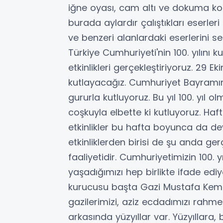
iğne oyası, cam altı ve dokuma 
burada aylardır çalıştıkları eserle
ve benzeri alanlardaki eserlerini ser
Türkiye Cumhuriyeti'nin 100. yılını ku
etkinlikleri gerçekleştiriyoruz. 29
kutlayacağız. Cumhuriyet Bayramımı
gururla kutluyoruz. Bu yıl 100. yıl 
coşkuyla elbette ki kutluyoruz. H
etkinlikler bu hafta boyunca da d
etkinliklerden birisi de şu anda ge
faaliyetidir. Cumhuriyetimizin 100.
yaşadığımızı hep birlikte ifade edi
kurucusu başta Gazi Mustafa Kemal 
gazilerimizi, aziz ecdadımızı rahme
arkasında yüzyıllar var. Yüzyıllara,