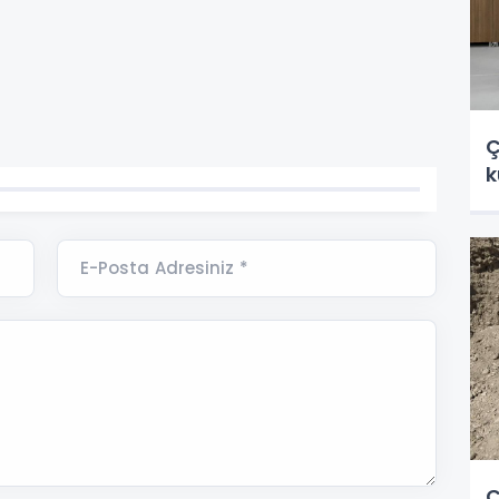
Ç
k
E-Posta Adresiniz *
Ç