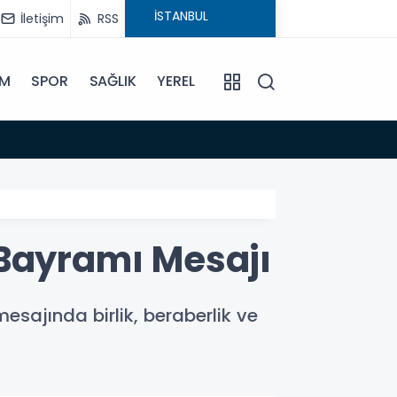
İletişim
RSS
İM
SPOR
SAĞLIK
YEREL
11:06
8 Ağus
ayramı Mesajı
ajında birlik, beraberlik ve