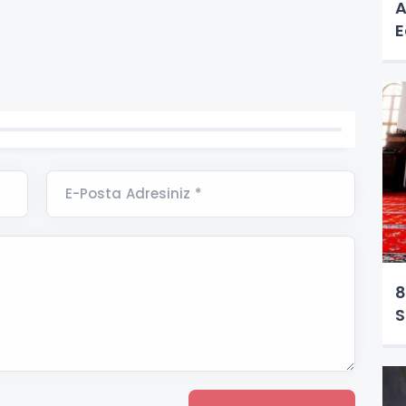
A
E
E-Posta Adresiniz *
8
S