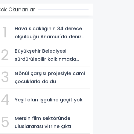
ok Okunanlar
1
Hava sıcaklığının 34 derece
ölçüldüğü Anamur'da deniz
suyu sıcaklığı 30 dereceyi
2
Büyükşehir Belediyesi
gördü
sürdürülebilir kalkınmada
zirvede
3
Gönül çarşısı projesiyle cami
çocuklarla doldu
4
Yeşil alan işgaline geçit yok
5
Mersin film sektöründe
uluslararası vitrine çıktı