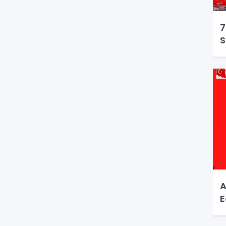
7
S
A
E