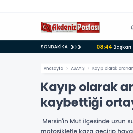
08:44
SONDAKİKA
Başkan Ç
Anasayfa
ASAYİŞ
Kayıp olarak aranan
Kayıp olarak a
kaybettiği orta
Mersin'in Mut ilçesinde uzun s
motosikletle kaza geçirip hayat