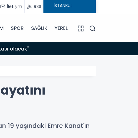
İletişim
RSS
İM
SPOR
SAĞLIK
YEREL
08:44
tası olacak"
Yükse
ayatını
an 19 yaşındaki Emre Kanat'ın