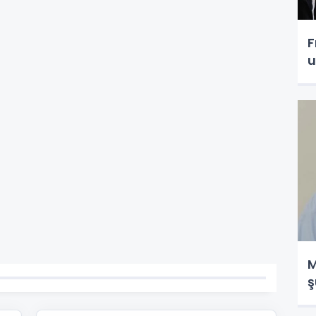
F
u
M
ş