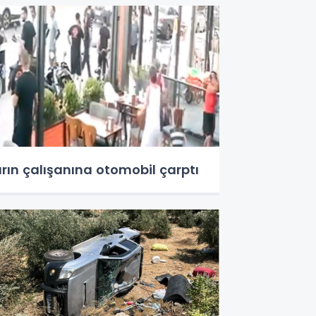
ırın çalışanına otomobil çarptı