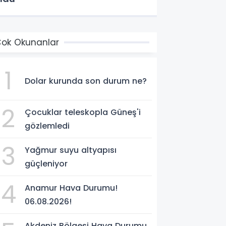
ok Okunanlar
1
Dolar kurunda son durum ne?
2
Çocuklar teleskopla Güneş'i
gözlemledi
3
Yağmur suyu altyapısı
güçleniyor
4
Anamur Hava Durumu!
06.08.2026!
Akdeniz Bölgesi Hava Durumu