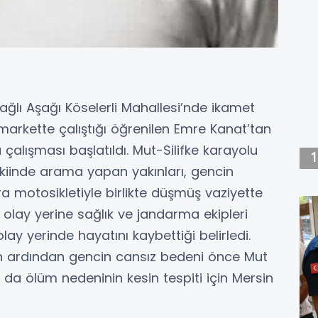
bağlı Aşağı Köselerli Mahallesi’nde ikamet
markette çalıştığı öğrenilen Emre Kanat’tan
lışması başlatıldı. Mut-Silifke karayolu
kiinde arama yapan yakınları, gencin
a motosikletiyle birlikte düşmüş vaziyette
 olay yerine sağlık ve jandarma ekipleri
 olay yerinde hayatını kaybettiği belirledi.
in ardından gencin cansız bedeni önce Mut
a ölüm nedeninin kesin tespiti için Mersin