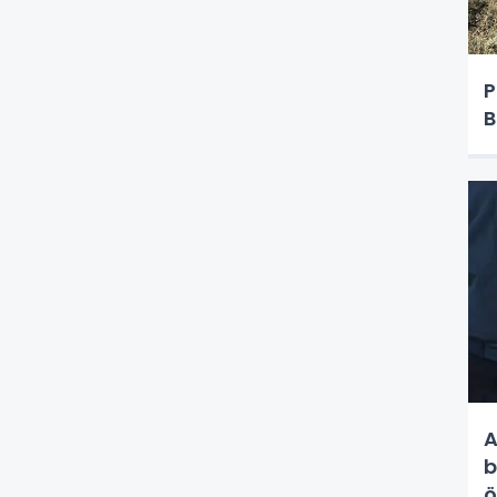
P
B
A
b
ö