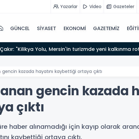
Yazarlar
Video
Gazeteler
GÜNCEL
SİYASET
EKONOMİ
GAZETEMİZ
EĞİT
akır: "Kilikya Yolu, Mersin'in turizmde yeni kalkınma ro
 gencin kazada hayatını kaybettiği ortaya çıktı
ranan gencin kazada h
ya çıktı
üre haber alınamadığı için kayıp olarak aran
ını kaybettiği ortaya çıktı.