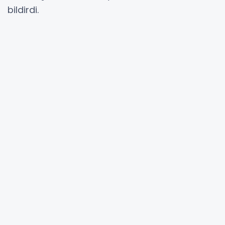
bildirdi.
YORUMLAR
Adınız *
E-Posta Adresiniz *
Yorumunuz *