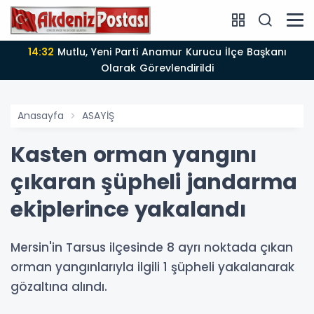
14:12
Anamur'da Kasten öldürmeye teşebbüs şüphelisi
ldi
tutuklandı
Anasayfa
ASAYİŞ
Kasten orman yangını
çıkaran şüpheli jandarma
ekiplerince yakalandı
Mersin'in Tarsus ilçesinde 8 ayrı noktada çıkan
orman yangınlarıyla ilgili 1 şüpheli yakalanarak
gözaltına alındı.