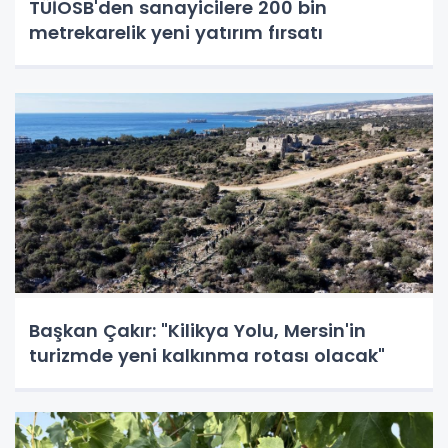
TÜİOSB'den sanayicilere 200 bin
metrekarelik yeni yatırım fırsatı
Başkan Çakır: "Kilikya Yolu, Mersin'in
turizmde yeni kalkınma rotası olacak"