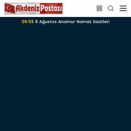
 Saatleri
06:57
Anamur’da 09-08-2026 nöb