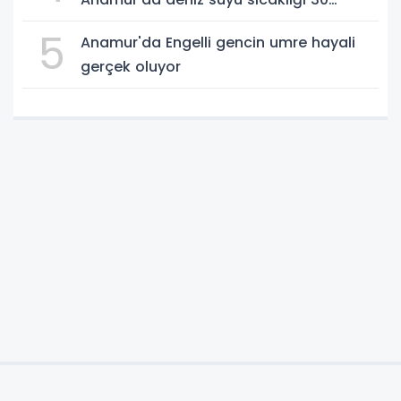
dereceyi gördü
5
Anamur'da Engelli gencin umre hayali
gerçek oluyor