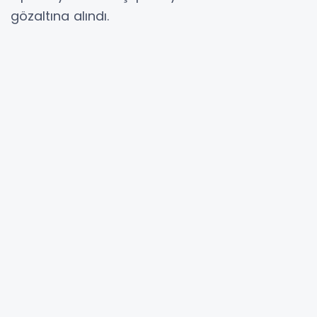
gözaltına alındı.
Jandarmada ifadeleri alınarak adliyeye sevk
edilen 22 şüpheliden 16’sı tutuklandı. 6 şüpheli
ise adli kontrol şartıyla serbest kaldı.
YORUMLAR
Adınız *
E-Posta Adresiniz *
Yorumunuz *