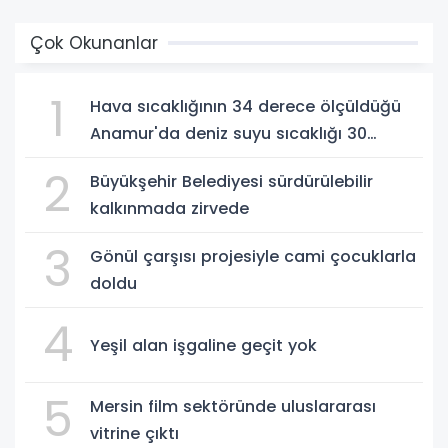
Çok Okunanlar
1
Hava sıcaklığının 34 derece ölçüldüğü
Anamur'da deniz suyu sıcaklığı 30
dereceyi gördü
2
Büyükşehir Belediyesi sürdürülebilir
kalkınmada zirvede
3
Gönül çarşısı projesiyle cami çocuklarla
doldu
4
Yeşil alan işgaline geçit yok
5
Mersin film sektöründe uluslararası
vitrine çıktı