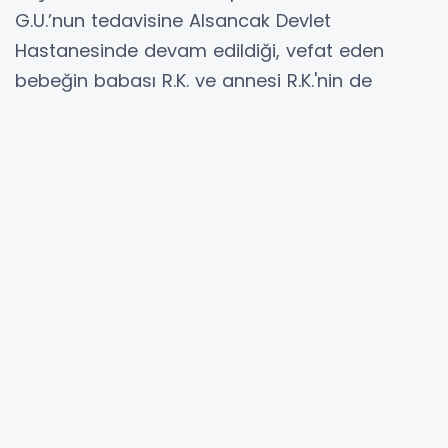
G.U.’nun tedavisine Alsancak Devlet
Hastanesinde devam edildiği, vefat eden
bebeğin babası R.K. ve annesi R.K.'nin de
tedavilerinin ardından taburcu olduğu
öğrenildi.
Çevre binalar tahliye edildi
İzmir Valiliği tarafından olayla ilgili yapılan
açıklamada, söz konusu apartman ile yandaki
2 apartman tahliye edilerek, tahliye edilen
vatandaşlara valilik tarafından geçici barınma
imkanı sunulduğu, ayrıca AFAD Kimyasal
Biyolojik Radyolojik Nükleer (KBRN) ekiplerince
ilaçlama yapılan bölgede havalandırma
çalışmalarına başlandığı bildirildi.