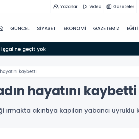
Yazarlar
Video
Gazeteler
GÜNCEL
SİYASET
EKONOMİ
GAZETEMİZ
EĞİT
 işgaline geçit yok
hayatını kaybetti
adın hayatını kaybetti
iği ırmakta akıntıya kapılan yabancı uyruklu 