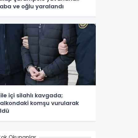
aba ve oğlu yaralandı
ile içi silahlı kavgada;
alkondaki komşu vurularak
ldü
ok Okunanlar