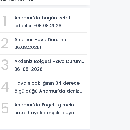
1
Anamur'da bugün vefat
edenler -06.08.2026
2
Anamur Hava Durumu!
06.08.2026!
3
Akdeniz Bölgesi Hava Durumu
06-08-2026
4
Hava sıcaklığının 34 derece
ölçüldüğü Anamur'da deniz
suyu sıcaklığı 30 dereceyi
5
Anamur'da Engelli gencin
gördü
umre hayali gerçek oluyor