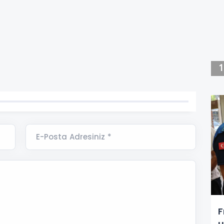
E-Posta Adresiniz *
F
u