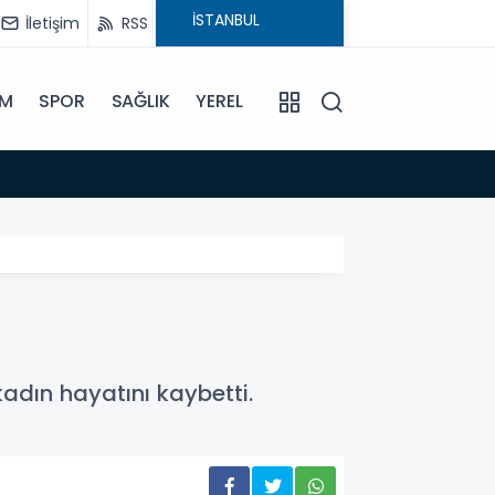
İletişim
RSS
İM
SPOR
SAĞLIK
YEREL
14:18
Büyükş
kadın hayatını kaybetti.