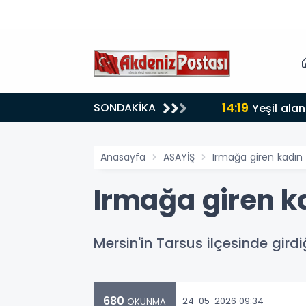
14:19
SONDAKİKA
lığı 30 dereceyi gördü
Yeşil alan
Anasayfa
ASAYİŞ
Irmağa giren kadın 
Irmağa giren k
Mersin'in Tarsus ilçesinde gird
680
24-05-2026 09:34
OKUNMA