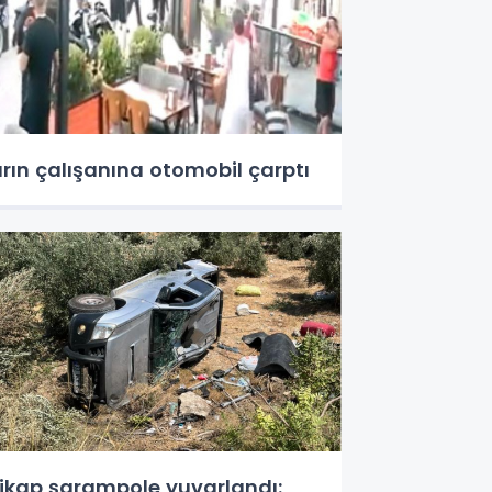
ırın çalışanına otomobil çarptı
ikap şarampole yuvarlandı: