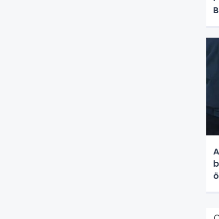
B
A
b
ö
Ç