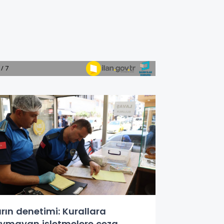
ırın denetimi: Kurallara
ymayan işletmelere ceza