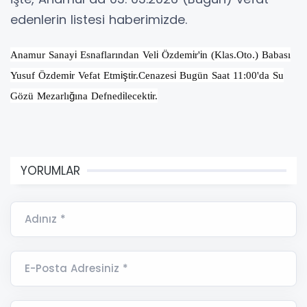
edenlerin listesi haberimizde.
Anamur Sanay
i
Esnaflarından Vel
i
Özdem
i
r'
i
n (Klas.Oto.) Babası
Yusuf Özdem
i
r Vefat Etm
iş
t
i
r.Cenazes
i
Bugün Saat 11:00'da Su
Gözü Mezarlı
ğ
ına Defned
i
lecekt
i
r.
YORUMLAR
Adınız *
E-Posta Adresiniz *