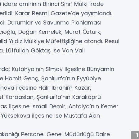
 idare amirinin Birinci Sınıf Mülki İrade
verildi. Karar Resmi Gazete’de yayımlandı.
cil Durumlar ve Savunma Planlaması
cıoğlu, Doğan Kemelek, Murat Öztürk,
 Yıldız Mülkiye Müfettişliğine atandı. Resul
a, Lütfullah Göktaş ise Van Vali
da; Kütahya’nın Simav ilçesine Bünyamin
ne Hamit Genç, Şanlıurfa’nın Eyyübiye
ınova ilçesine Halil İbrahim Kazar,
t Karaaslan, Şanlıurfa’nın Karaköprü
avas ilçesine İsmail Demir, Antalya’nın Kemer
 Yüksekova ilçesine ise Mustafa Akın
 Bakanlığı Personel Genel Müdürlüğü Daire