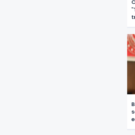
C
"
t
B
s
e