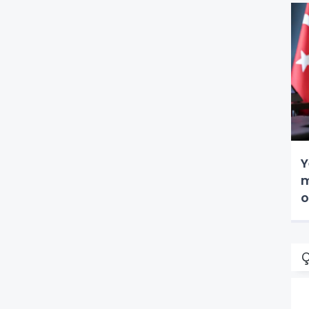
Y
mi
o
Ç