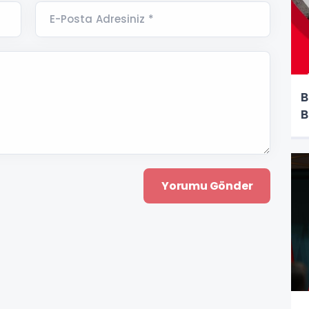
E-Posta Adresiniz *
B
B