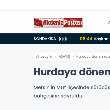
08:44
SONDAKİKA
Başkan Ç
Anasayfa
ASAYİŞ
Hurdaya dönen araç
Hurdaya dönen 
Mersin’in Mut ilçesinde sürücüs
bahçesine savruldu.