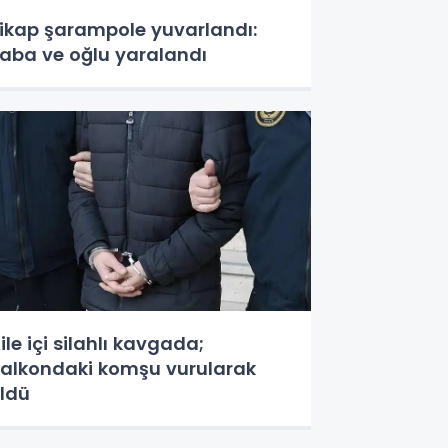
ikap şarampole yuvarlandı:
aba ve oğlu yaralandı
ile içi silahlı kavgada;
alkondaki komşu vurularak
ldü