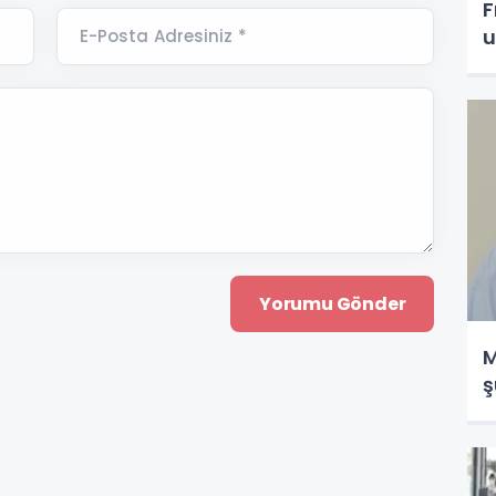
F
u
E-Posta Adresiniz *
M
ş