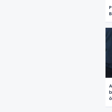
P
B
A
b
ö