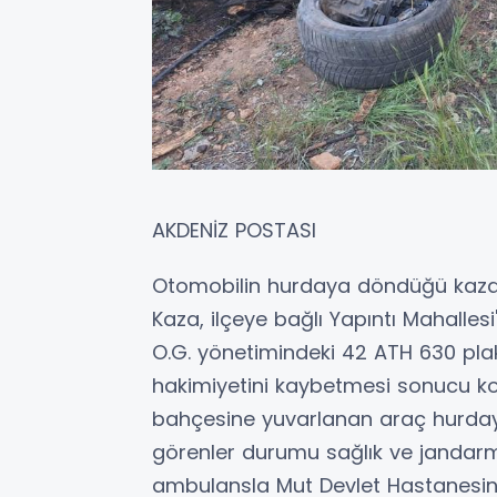
AKDENİZ POSTASI
Otomobilin hurdaya döndüğü kazad
Kaza, ilçeye bağlı Yapıntı Mahallesi
O.G. yönetimindeki 42 ATH 630 pla
hakimiyetini kaybetmesi sonucu kont
bahçesine yuvarlanan araç hurday
görenler durumu sağlık ve jandarma 
ambulansla Mut Devlet Hastanesine k