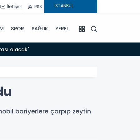
İletişim
RSS
İM
SPOR
SAĞLIK
YEREL
08:44
tası olacak"
Yükse
du
obil bariyerlere çarpıp zeytin