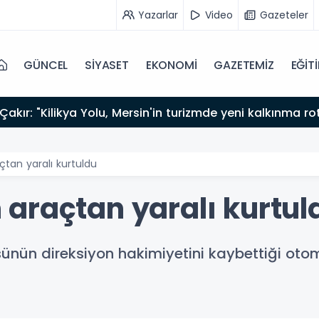
Yazarlar
Video
Gazeteler
GÜNCEL
SİYASET
EKONOMİ
GAZETEMİZ
EĞİT
akır: "Kilikya Yolu, Mersin'in turizmde yeni kalkınma ro
tan yaralı kurtuldu
araçtan yaralı kurtul
ünün direksiyon hakimiyetini kaybettiği otom