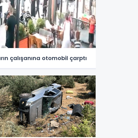
ırın çalışanına otomobil çarptı