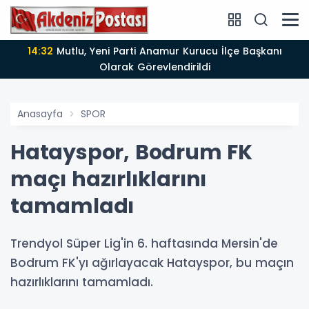
14:12
Anamur'da Kasten öldürmeye teşebbüs şüphelisi
tutuklandı
Anasayfa
SPOR
Hatayspor, Bodrum FK
maçı hazırlıklarını
tamamladı
Trendyol Süper Lig'in 6. haftasında Mersin'de
Bodrum FK'yı ağırlayacak Hatayspor, bu maçın
hazırlıklarını tamamladı.