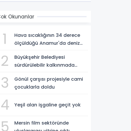
ok Okunanlar
1
Hava sıcaklığının 34 derece
ölçüldüğü Anamur'da deniz
suyu sıcaklığı 30 dereceyi
2
Büyükşehir Belediyesi
gördü
sürdürülebilir kalkınmada
zirvede
3
Gönül çarşısı projesiyle cami
çocuklarla doldu
4
Yeşil alan işgaline geçit yok
5
Mersin film sektöründe
uluslararası vitrine çıktı