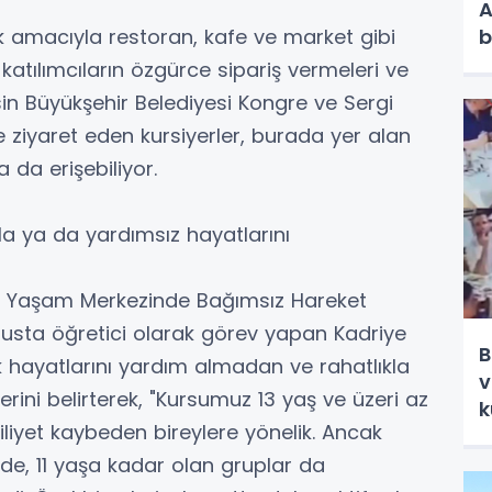
A
b
k amacıyla restoran, kafe ve market gibi
 katılımcıların özgürce sipariş vermeleri ve
n Büyükşehir Belediyesi Kongre ve Sergi
ziyaret eden kursiyerler, burada yer alan
a da erişebiliyor.
la ya da yardımsız hayatlarını
lsiz Yaşam Merkezinde Bağımsız Hareket
da usta öğretici olarak görev yapan Kadriye
B
ük hayatlarını yardım almadan ve rahatlıkla
v
lerini belirterek, "Kursumuz 13 yaş ve üzeri az
k
yet kaybeden bireylere yönelik. Ancak
dirde, 11 yaşa kadar olan gruplar da