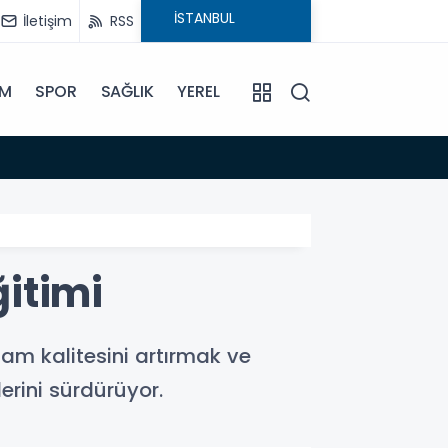
İletişim
RSS
İM
SPOR
SAĞLIK
YEREL
08:44
Patla
itimi
am kalitesini artırmak ve
rini sürdürüyor.