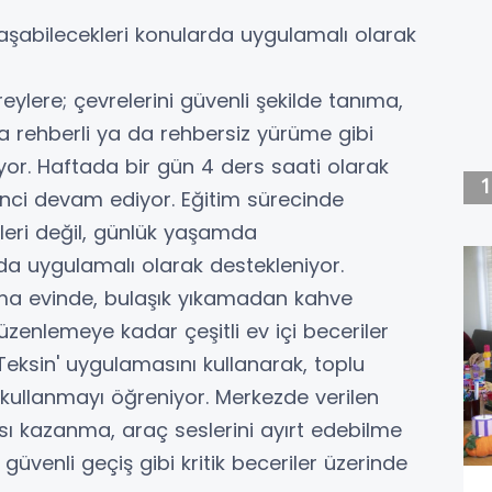
laşabilecekleri konularda uygulamalı olarak
ylere; çevrelerini güvenli şekilde tanıma,
la rehberli ya da rehbersiz yürüme gibi
ıyor. Haftada bir gün 4 ders saati olarak
nci devam ediyor. Eğitim sürecinde
ileri değil, günlük yaşamda
 da uygulamalı olarak destekleniyor.
ma evinde, bulaşık yıkamadan kahve
enlemeye kadar çeşitli ev içi beceriler
'Teksin' uygulamasını kullanarak, toplu
 kullanmayı öğreniyor. Merkezde verilen
gısı kazanma, araç seslerini ayırt edebilme
üvenli geçiş gibi kritik beceriler üzerinde