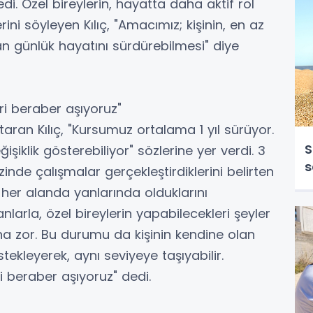
di. Özel bireylerin, hayatta daha aktif rol
ini söyleyen Kılıç, "Amacımız; kişinin, en az
 günlük hayatını sürdürebilmesi" diye
ri beraber aşıyoruz"
taran Kılıç, "Kursumuz ortalama 1 yıl sürüyor.
S
iklik gösterebiliyor" sözlerine yer verdi. 3
s
de çalışmalar gerçekleştirdiklerini belirten
n her alanda yanlarında olduklarını
nlarla, özel bireylerin yapabilecekleri şeyler
aha zor. Bu durumu da kişinin kendine olan
ekleyerek, aynı seviyeye taşıyabilir.
i beraber aşıyoruz" dedi.