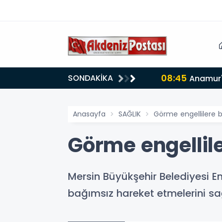
08:45
SONDAKİKA
Anamur'
Anasayfa
SAĞLIK
Görme engellilere 
Görme engellil
Mersin Büyükşehir Belediyesi E
bağımsız hareket etmelerini sa