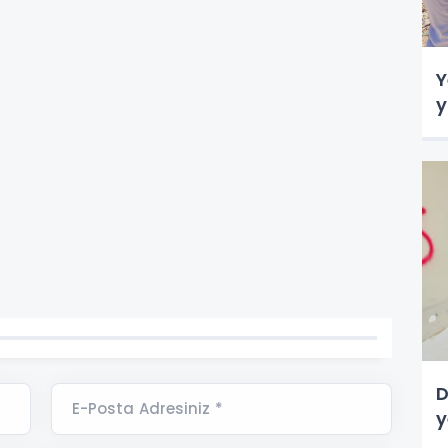
Y
y
D
E-Posta Adresiniz *
y